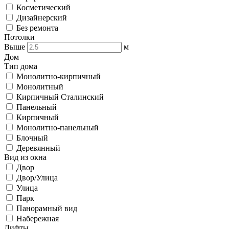
Косметический
Дизайнерский
Без ремонта
Потолки
Выше
м
Дом
Тип дома
Монолитно-кирпичный
Монолитный
Кирпичный Сталинский
Панельный
Кирпичный
Монолитно-панельный
Блочный
Деревянный
Вид из окна
Двор
Двор/Улица
Улица
Парк
Панорамный вид
Набережная
Лифты