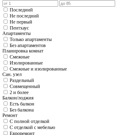
Последний
Не последний
Не первый
Пентхаус
Апартаменты
Только апартаменты
Без апартаментов
Планировка комнат
Смежные
Изолированные
Смежные и изолированные
Сан. узел
Раздельный
Совмещенный
2 и более
Балкон/лоджия
Есть балкон
Без балкона
Ремонт
С полной отделкой
С отделкой с мебелью
Евроремонт