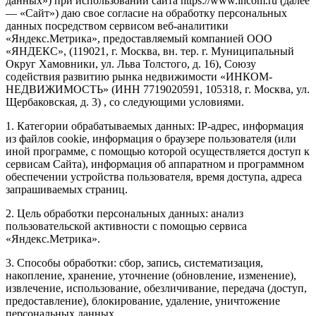
данных») при использовании сайта https://www.incom.ru (далее
— «Сайт») даю свое согласие на обработку персональных
данных посредством сервисом веб-аналитики
«Яндекс.Метрика», предоставляемый компанией ООО
«ЯНДЕКС», (119021, г. Москва, вн. тер. г. Муниципальный
Округ Хамовники, ул. Льва Толстого, д. 16), Союзу
содействия развитию рынка недвижимости «ИНКОМ-
НЕДВИЖИМОСТЬ» (ИНН 7719020591, 105318, г. Москва, ул.
Щербаковская, д. 3) , со следующими условиями.
1. Категории обрабатываемых данных: IP-адрес, информация
из файлов cookie, информация о браузере пользователя (или
иной программе, с помощью которой осуществляется доступ к
сервисам Сайта), информация об аппаратном и программном
обеспечении устройства пользователя, время доступа, адреса
запрашиваемых страниц.
2. Цель обработки персональных данных: анализ
пользовательской активности с помощью сервиса
«Яндекс.Метрика».
3. Способы обработки: сбор, запись, систематизация,
накопление, хранение, уточнение (обновление, изменение),
извлечение, использование, обезличивание, передача (доступ,
предоставление), блокирование, удаление, уничтожение
персональных данных.