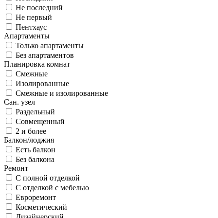
Не последний
Не первый
Пентхаус
Апартаменты
Только апартаменты
Без апартаментов
Планировка комнат
Смежные
Изолированные
Смежные и изолированные
Сан. узел
Раздельный
Совмещенный
2 и более
Балкон/лоджия
Есть балкон
Без балкона
Ремонт
С полной отделкой
С отделкой с мебелью
Евроремонт
Косметический
Дизайнерский