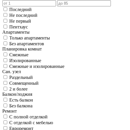
Последний
Не последний
Не первый
Пентхаус
Апартаменты
Только апартаменты
Без апартаментов
Планировка комнат
Смежные
Изолированные
Смежные и изолированные
Сан. узел
Раздельный
Совмещенный
2 и более
Балкон/лоджия
Есть балкон
Без балкона
Ремонт
С полной отделкой
С отделкой с мебелью
Евроремонт