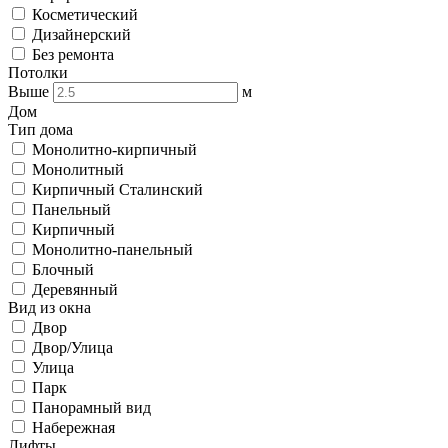
Косметический
Дизайнерский
Без ремонта
Потолки
Выше
м
Дом
Тип дома
Монолитно-кирпичный
Монолитный
Кирпичный Сталинский
Панельный
Кирпичный
Монолитно-панельный
Блочный
Деревянный
Вид из окна
Двор
Двор/Улица
Улица
Парк
Панорамный вид
Набережная
Лифты