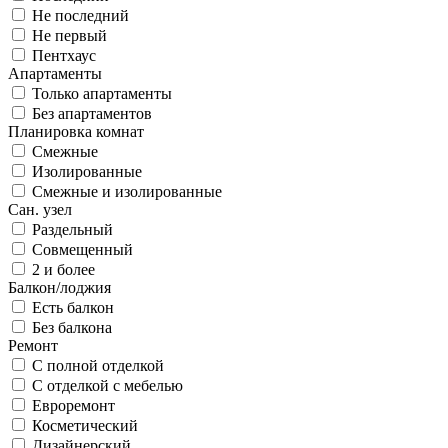
Не последний
Не первый
Пентхаус
Апартаменты
Только апартаменты
Без апартаментов
Планировка комнат
Смежные
Изолированные
Смежные и изолированные
Сан. узел
Раздельный
Совмещенный
2 и более
Балкон/лоджия
Есть балкон
Без балкона
Ремонт
С полной отделкой
С отделкой с мебелью
Евроремонт
Косметический
Дизайнерский