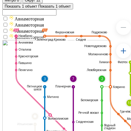
Метро
0
Округ
12
Показать 1 объект
Показать 1 объект
Авиамоторная
Авиамоторная
Авиамоторная
Подрезково
Фирсановская
Нахабино
Авиамоторная
Зеленоград-Крюково
Сходня
Аникеевка
Новоподрезково
Опалиха
Молжаниново
Красногорская
Физтех
Химки
Павшино
Левобережная
Пенягино
3
7
2
Пятницкое
Планерная
Ховрино
шоссе
Митино
Беломорская
1
Грачёвс
Речной вокзал
*
Волоколамская
Мо
Сходненская
Ильинская
Водный
стадион