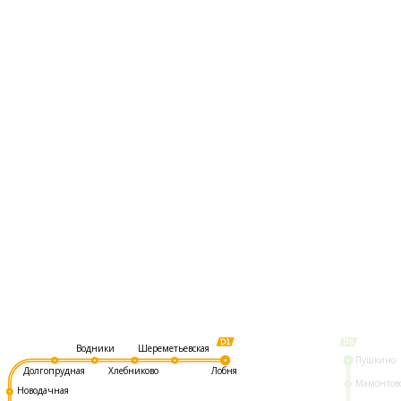
Шереметьевская
Водники
Пушкино
Долгопрудная
Хлебниково
Лобня
Мамонтов
Новодачная