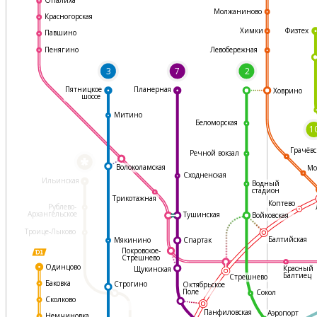
Молжаниново
Красногорская
Физтех
Химки
Павшино
Левобережная
Пенягино
3
7
2
Пятницкое
Планерная
Ховрино
шоссе
Митино
Беломорская
1
Грачёвс
Речной вокзал
*
Волоколамская
Мо
Сходненская
Ильинская
Водный
стадион
Трикотажная
Коптево
Рублево-
Архангельское
Тушинская
Войковская
Троице-Лыково
Балтийская
Мякинино
Спартак
Покровское-
Стрешнево
Одинцово
Красный
Щукинская
Балтиец
Стрешнево
Баковка
Строгино
Октябрьское
Поле
Сокол
Сколково
Панфиловская
Аэропорт
Немчиновка