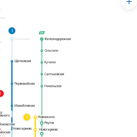
я
ская
ь
3
Гольяново
Железнодорожная
ая
я
Ольгино
Щёлковская
Кучино
Салтыковская
Первомайская
Никольское
1
я
Измайловская
ар
овского
8
Новокосино
Реутов
Локомотив
Новогиреево
Новогиреево
женская
ь