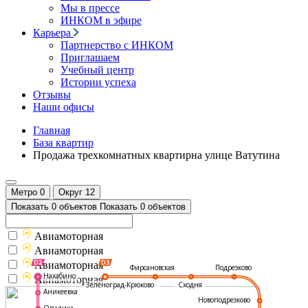
Мы в прессе
ИНКОМ в эфире
Карьера
Партнерство с ИНКОМ
Приглашаем
Учебный центр
Истории успеха
Отзывы
Наши офисы
Главная
База квартир
Продажа трехкомнатных квартирна улице Ватутина
Метро
0
Округ
12
Показать 0 объектов
Показать 0 объектов
Авиамоторная
Авиамоторная
Авиамоторная
Подрезково
Фирсановская
Нахабино
Авиамоторная
Зеленоград-Крюково
Сходня
Аникеевка
Новоподрезково
Опалиха