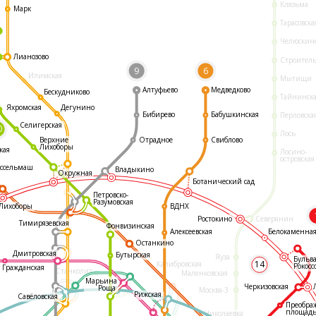
Клязьма
Марк
Тарасовска
Челюскин
Лианозово
Строител
9
6
Илимская
Мытищи
Алтуфьево
Медведково
Бескудниково
Тайнинск
Яхромская
Дегунино
Бибирево
Бабушкинская
Перловска
Селигерская
0
Лось
Отрадное
Свиблово
Верхние
Лихоборы
кая
Лосино-
островская
ссельмаш
Владыкино
Окружная
Ботанический сад
Петровско-
Разумовская
ВДНХ
Лихоборы
Ростокино
Северянин
Тимирязевская
Фонвизинская
Белокаменна
Алексеевская
Останкино
Дмитровская
Бутырская
Яуза
Бульв
14
Калибровская
Рокосс
Гражданская
Станколит
Маленковская
Марьина
Черкизовская
Роща
Москва-3
Рижская
Савёловская
Преобра
площад
Николаевка