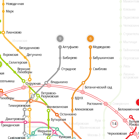
Мамонтов
Новодачная
Клязьма
Марк
Тарасовска
Челюскин
Лианозово
Строител
9
6
Илимская
Мытищи
Алтуфьево
Медведково
Бескудниково
Тайнинск
Яхромская
Дегунино
Бибирево
Бабушкинская
Перловска
Селигерская
0
Лось
Отрадное
Свиблово
Верхние
Лихоборы
кая
Лосино-
островская
ссельмаш
Владыкино
Окружная
Ботанический сад
Петровско-
Разумовская
ВДНХ
Лихоборы
Ростокино
Северянин
Тимирязевская
Фонвизинская
Белокаменна
Алексеевская
Останкино
Дмитровская
Бутырская
Яуза
Бульв
14
Калибровская
Рокосс
Гражданская
Станколит
Маленковская
Марьина
Черкизовская
Роща
Москва-3
Рижская
Савёловская