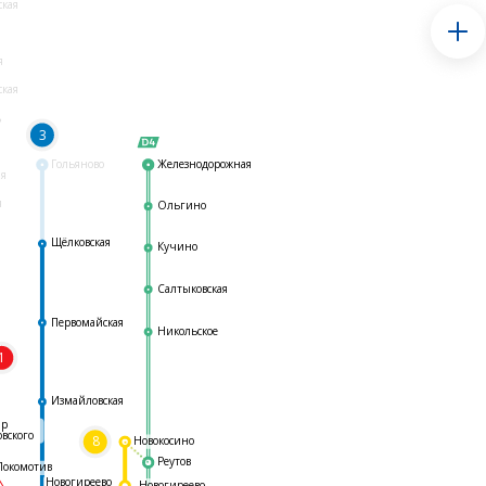
ская
я
ская
ь
3
Гольяново
Железнодорожная
ая
я
Ольгино
Щёлковская
Кучино
Салтыковская
Первомайская
Никольское
1
я
Измайловская
ар
овского
8
Новокосино
Реутов
Локомотив
Новогиреево
Новогиреево