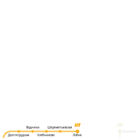
Шереметьевская
Водники
Пушкино
Долгопрудная
Хлебниково
Лобня