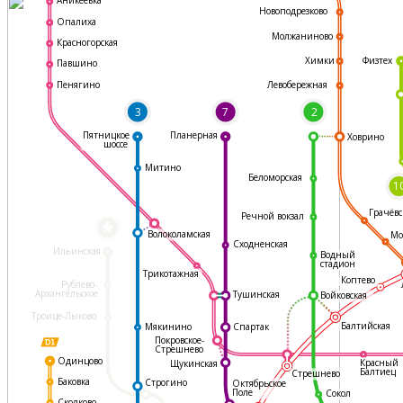
Аникеевка
Новоподрезково
Опалиха
Молжаниново
Красногорская
Физтех
Химки
Павшино
Левобережная
Пенягино
3
7
2
Пятницкое
Планерная
Ховрино
шоссе
Митино
Беломорская
1
Грачёвс
Речной вокзал
*
Волоколамская
Мо
Сходненская
Ильинская
Водный
стадион
Трикотажная
Коптево
Рублево-
Архангельское
Тушинская
Войковская
Троице-Лыково
Балтийская
Мякинино
Спартак
Покровское-
Стрешнево
Одинцово
Красный
Щукинская
Балтиец
Стрешнево
Баковка
Строгино
Октябрьское
Поле
Сокол
Сколково