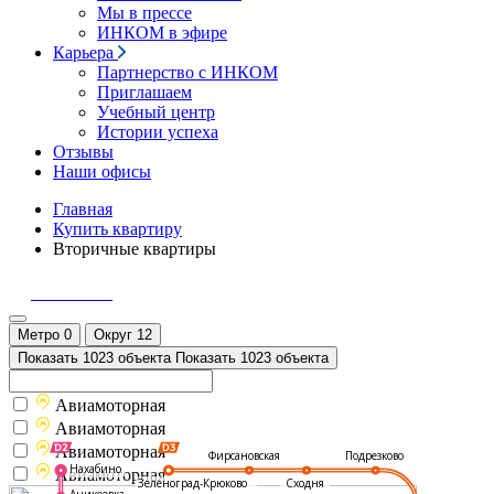
Мы в прессе
ИНКОМ в эфире
Карьера
Партнерство с ИНКОМ
Приглашаем
Учебный центр
Истории успеха
Отзывы
Наши офисы
Главная
Купить квартиру
Вторичные квартиры
Позвонить
Метро
0
Округ
12
Показать 1023 объекта
Показать 1023 объекта
Авиамоторная
Авиамоторная
Авиамоторная
Подрезково
Фирсановская
Нахабино
Авиамоторная
Зеленоград-Крюково
Сходня