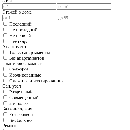
Этаж
Этажей в доме
Последний
Не последний
Не первый
Пентхаус
Апартаменты
Только апартаменты
Без апартаментов
Планировка комнат
Смежные
Изолированные
Смежные и изолированные
Сан. узел
Раздельный
Совмещенный
2 и более
Балкон/лоджия
Есть балкон
Без балкона
Ремонт