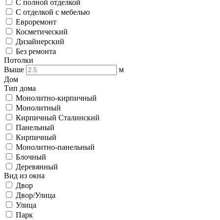
С полной отделкой
С отделкой с мебелью
Евроремонт
Косметический
Дизайнерский
Без ремонта
Потолки
Выше
м
Дом
Тип дома
Монолитно-кирпичный
Монолитный
Кирпичный Сталинский
Панельный
Кирпичный
Монолитно-панельный
Блочный
Деревянный
Вид из окна
Двор
Двор/Улица
Улица
Парк