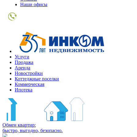
Наши офисы
+7
(495)
363-
01-
80
Услуги
Продажа
Аренда
Новостройки
Коттеджные поселки
Коммерческая
Ипотека
Обмен квартир:
быстро, выгодно, безопасно.