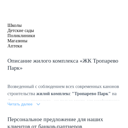
Школы
Детские сады
Поликлиники
Магазины
Аптеки
Описание жилого комплекса «ЖК Тропарево
Парк»
Возведенный с соблюдением всех современных канонов
строительства
жилой комплекс "Тропарево Парк"
на
Ленинском проспекте - не только место для комфортного
Читать далее
проживания, но и украшение района. В его состав входят
четыре корпуса с элегантными фасадами,
Персональное предложение для наших
выполненными с использованием натурального
клиентов от банков-партнеров