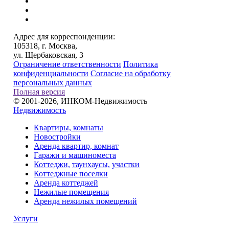
Инфраструктура
Территория ЖК "Тропарево Парк" удобна и
Адрес для корреспонденции:
безопасна: двор свободен от автотранспорта, вдоволь
105318, г. Москва,
ул. Щербаковская, 3
мест для прогулок, есть игровые площадки для детей;
Ограничение ответственности
Политика
система распознавания лиц исключает допуск
конфиденциальности
Согласие на обработку
посторонних. В непосредственной близости
персональных данных
Полная версия
располагаются прекрасный парк и заказник, где
© 2001-2026, ИНКОМ-Недвижимость
летом можно загорать и кататься на лодке. Локация
Недвижимость
давно обжита, так что здесь есть все, что необходимо
Квартиры, комнаты
для удовлетворения ежедневных потребностей.
Новостройки
Аренда квартир, комнат
Гаражи и машиноместа
Проезд
Коттеджи,
таунхаусы,
участки
Коттеджные поселки
Аренда коттеджей
Из "Тропарево Парк" рукой подать до МКАД, хотя и
Нежилые помещения
дорога до центра или Внуково не займет много времени.
Аренда нежилых помещений
В пешей доступности станция метрополитена.
Услуги