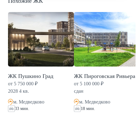
Похожие ЖК
кварталов соответственно. В "5-минутном городе"
создано все для поддержания здоровья и спортивного
образа жизни. На территории кварталов предусмотрены
физкультурно-оздоровительный комплекс площадью
2000 кв. м и медицинский центр. Девелопер проекта -
Ingrad, который специализируется на строительстве
жилых кварталов в Московском регионе. В 2024 году
компания Sminex - перфекционисты Fine Development -
приобрела Ingrad и продолжила работу под двумя
ЖК Пушкино Град
ЖК Пироговская Ривьера
брендами.
от 5 750 000 ₽
от 5 100 000 ₽
2028 4 кв.
сдан
м. Медведково
м. Медведково
33 мин.
18 мин.