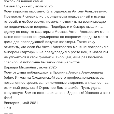
поклон от нашей семьи.
Семья Груниных , июль 2025
Хочу выразить огромную благодарность Антону Алексеевичу.
Прекрасный специалист, юридически подкованный и всегда
готовый, в любое время, помочь и ответить на возникающие
по недвижимости вопросы. Подобрали и быстро вышли на
сделку по покупке квартиры в Москве. Антон Алексеевич меня
также постоянно консультировал по вопросам продажи моего
дома для последующей покупки квартиры. Также хочу
отметить, что если бы Антон Алексеевич меня не поторопил с
выбором квартиры и не предупредил о росте цен, я могла бы
не уложиться в свои финансы. В общем, еще раз большое
спасибо! И побольше бы таких специалистов.
Варвара Михалёва , июнь 2025
Хочу от души поблагодарить Пронина Антона Алексеевича
(офис Инком на Сходненской) за его профессионализм, за
потраченное время, за приложенные старания, а главное - за
отличный результат! Огромное Вам спасибо! Пусть удача
сопутствует Вам во всех начинаниях! Здоровья! Успехов и всех
благ!
Виктория , май 2021
1 / 9