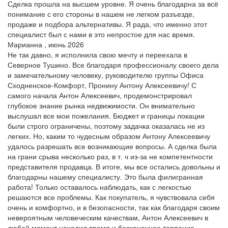
Сделка прошла на высшем уровне. Я очень благодарна за всё
понимание с его стороны в нашем не легком разъезде,
продаже и подбора альтернативы. Я рада, что именно этот
специалист был с нами в это непростое для нас время.
Марианна , июнь 2026
Не так давно, я исполнила свою мечту и переехала в
Северное Тушино. Все благодаря профессионалу своего дела
и замечательному человеку, руководителю группы Офиса
Сходненское-Комфорт, Пронину Антону Алексеевичу! С
самого начала Антон Алексеевич, продемонстрировал
глубокое знание рынка недвижимости. Он внимательно
выслушал все мои пожелания. Бюджет и границы локации
были строго ограничены, поэтому задачка оказалась не из
легких. Но, каким то чудесным образом Антону Алексеевичу
удалось разрешать все возникающие вопросы. А сделка была
на грани срыва несколько раз, в т. ч из-за не компетентности
представителя продавца. В итоге, мы все остались довольны и
благодарны нашему специалисту. Это была филигранная
работа! Только оставалось наблюдать, как с легкостью
решаются все проблемы. Как покупатель, я чувствовала себя
очень и комфортно, и в безопасности, так как благодаря своим
невероятным человеческим качествам, Антон Алексеевич в
любой момент находил время и бесконечное терпение