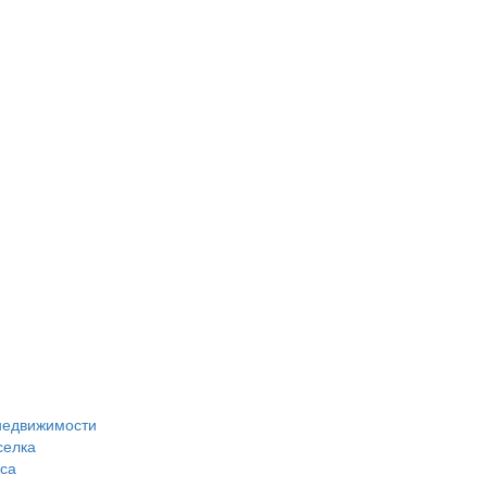
 недвижимости
селка
са