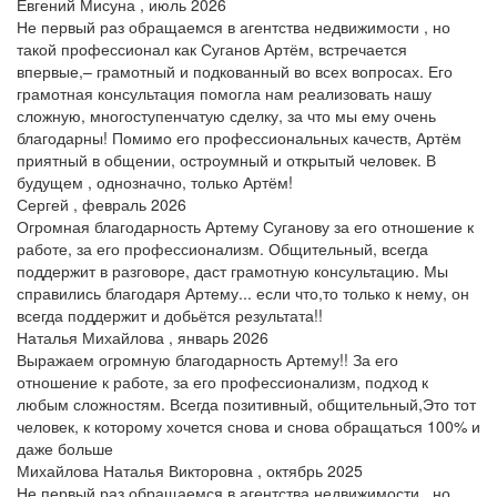
Евгений Мисуна , июль 2026
Не первый раз обращаемся в агентства недвижимости , но
такой профессионал как Суганов Артём, встречается
впервые,– грамотный и подкованный во всех вопросах. Его
грамотная консультация помогла нам реализовать нашу
сложную, многоступенчатую сделку, за что мы ему очень
благодарны! Помимо его профессиональных качеств, Артём
приятный в общении, остроумный и открытый человек. В
будущем , однозначно, только Артём!
Сергей , февраль 2026
Огромная благодарность Артему Суганову за его отношение к
работе, за его профессионализм. Общительный, всегда
поддержит в разговоре, даст грамотную консультацию. Мы
справились благодаря Артему... если что,то только к нему, он
всегда поддержит и добьётся результата!!
Наталья Михайлова , январь 2026
Выражаем огромную благодарность Артему!! За его
отношение к работе, за его профессионализм, подход к
любым сложностям. Всегда позитивный, общительный,Это тот
человек, к которому хочется снова и снова обращаться 100% и
даже больше
Михайлова Наталья Викторовна , октябрь 2025
Не первый раз обращаемся в агентства недвижимости , но