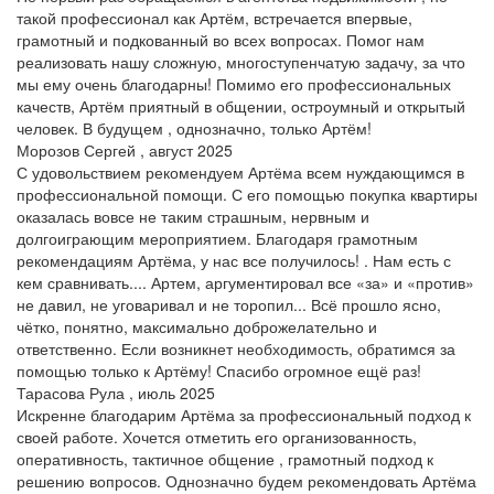
такой профессионал как Артём, встречается впервые,
грамотный и подкованный во всех вопросах. Помог нам
реализовать нашу сложную, многоступенчатую задачу, за что
мы ему очень благодарны! Помимо его профессиональных
качеств, Артём приятный в общении, остроумный и открытый
человек. В будущем , однозначно, только Артём!
Морозов Сергей , август 2025
С удовольствием рекомендуем Артёма всем нуждающимся в
профессиональной помощи. С его помощью покупка квартиры
оказалась вовсе не таким страшным, нервным и
долгоиграющим мероприятием. Благодаря грамотным
рекомендациям Артёма, у нас все получилось! . Нам есть с
кем сравнивать.... Артем, аргументировал все «за» и «против»
не давил, не уговаривал и не торопил... Всё прошло ясно,
чётко, понятно, максимально доброжелательно и
ответственно. Если возникнет необходимость, обратимся за
помощью только к Артёму! Спасибо огромное ещё раз!
Тарасова Рула , июль 2025
Искренне благодарим Артёма за профессиональный подход к
своей работе. Хочется отметить его организованность,
оперативность, тактичное общение , грамотный подход к
решению вопросов. Однозначно будем рекомендовать Артёма