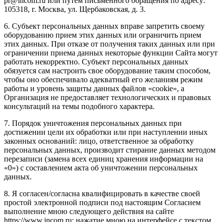
pr@incom.ru или путем письменного обращения по адресу:
105318, г. Москва, ул. Щербаковская, д. 3.
6. Субъект персональных данных вправе запретить своему
оборудованию прием этих данных или ограничить прием
этих данных. При отказе от получения таких данных или при
ограничении приема данных некоторые функции Сайта могут
работать некорректно. Субъект персональных данных
обязуется сам настроить свое оборудование таким способом,
чтобы оно обеспечивало адекватный его желаниям режим
работы и уровень защиты данных файлов «cookie», а
Организация не предоставляет технологических и правовых
консультаций на темы подобного характера.
7. Порядок уничтожения персональных данных при
достижении цели их обработки или при наступлении иных
законных оснований: лицо, ответственное за обработку
персональных данных, производит стирание данных методом
перезаписи (замена всех единиц хранения информации на
«0») с составлением акта об уничтожении персональных
данных.
8. Я согласен/согласна квалифицировать в качестве своей
простой электронной подписи под настоящим Согласием
выполнение мною следующего действия на сайте
https://www.incom.ru: нажатие мною на интерфейсе с текстом