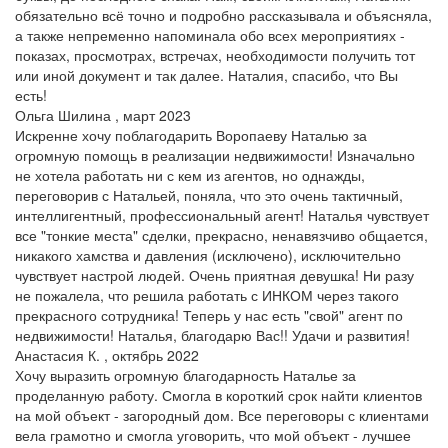
обязательно всё точно и подробно рассказывала и объясняла,
а также непременно напоминала обо всех мероприятиях -
показах, просмотрах, встречах, необходимости получить тот
или иной документ и так далее. Наталия, спасибо, что Вы
есть!
Ольга Шилина , март 2023
Искренне хочу поблагодарить Воропаеву Наталью за
огромную помощь в реализации недвижимости! Изначально
не хотела работать ни с кем из агентов, но однажды,
переговорив с Натальей, поняла, что это очень тактичный,
интеллигентный, профессиональный агент! Наталья чувствует
все "тонкие места" сделки, прекрасно, ненавязчиво общается,
никакого хамства и давления (исключено), исключительно
чувствует настрой людей. Очень приятная девушка! Ни разу
не пожалела, что решила работать с ИНКОМ через такого
прекрасного сотрудника! Теперь у нас есть "свой" агент по
недвижимости! Наталья, благодарю Вас!! Удачи и развития!
Анастасия К. , октябрь 2022
Хочу выразить огромную благодарность Наталье за
проделанную работу. Смогла в короткий срок найти клиентов
на мой объект - загородный дом. Все переговоры с клиентами
вела грамотно и смогла уговорить, что мой объект - лучшее