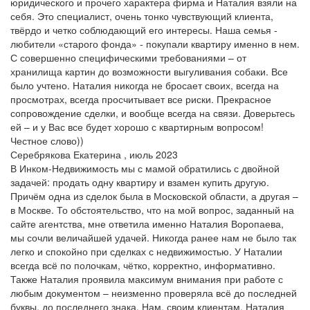
юридического и прочего характера фирма и Наталия взяли на
себя. Это специалист, очень тонко чувствующий клиента,
твёрдо и четко соблюдающий его интересы. Наша семья -
любители «старого фонда» - покупали квартиру именно в нем.
С совершенно специфическими требованиями – от
хранилища картин до возможности выгуливания собаки. Все
было учтено. Наталия никогда не бросает своих, всегда на
просмотрах, всегда просчитывает все риски. Прекрасное
сопровождение сделки, и вообще всегда на связи. Доверьтесь
ей – и у Вас все будет хорошо с квартирным вопросом!
Честное слово))
Серебрякова Екатерина , июль 2023
В Инком-Недвижимость мы с мамой обратились с двойной
задачей: продать одну квартиру и взамен купить другую.
Причём одна из сделок была в Московской области, а другая –
в Москве. То обстоятельство, что на мой вопрос, заданный на
сайте агентства, мне ответила именно Наталия Воропаева,
мы сочли величайшей удачей. Никогда ранее нам не было так
легко и спокойно при сделках с недвижимостью. У Наталии
всегда всё по полочкам, чётко, корректно, информативно.
Также Наталия проявила максимум внимания при работе с
любым документом – неизменно проверяла всё до последней
буквы, до последнего знака. Нам, своим клиентам, Наталия