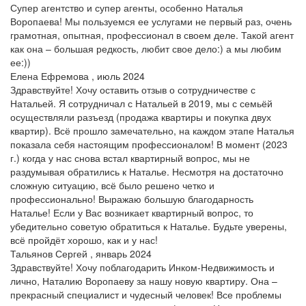
Супер агентство и супер агенты, особенно Наталья
Воропаева! Мы пользуемся ее услугами не первый раз, очень
грамотная, опытная, профессионал в своем деле. Такой агент
как она – большая редкость, любит свое дело:) а мы любим
ее:))
Елена Ефремова , июль 2024
Здравствуйте! Хочу оставить отзыв о сотрудничестве с
Натальей. Я сотрудничал с Натальей в 2019, мы с семьёй
осуществляли разъезд (продажа квартиры и покупка двух
квартир). Всё прошло замечательно, на каждом этапе Наталья
показала себя настоящим профессионалом! В момент (2023
г.) когда у нас снова встал квартирный вопрос, мы не
раздумывая обратились к Наталье. Несмотря на достаточно
сложную ситуацию, всё было решено четко и
профессионально! Выражаю большую благодарность
Наталье! Если у Вас возникает квартирный вопрос, то
убедительно советую обратиться к Наталье. Будьте уверены,
всё пройдёт хорошо, как и у нас!
Тальянов Сергей , январь 2024
Здравствуйте! Хочу поблагодарить Инком-Недвижимость и
лично, Наталию Воропаеву за нашу новую квартиру. Она –
прекрасный специалист и чудесный человек! Все проблемы