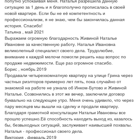
попутно успокаивая меня. Наталья разрешила данную
ситуацию за 1 день и я благополучно прописалась в своей
новой квартире. Если бы не её компетентность и
профессионализм, я не знаю, чем бы закончилась данная
история. Спасибо!
Татьяна , май 2021
Выражаем огромную благодарность Живиной Наталье
Ивановне за качественную работу. Наталья Ивановна
великолепный специалист своего дела. Трудолюбие,
внимание к каждой мелочи помогли решить наш вопрос по
продаже недвижимости. Еще раз огромное спасибо.
Борис , ноябрь 2019
Продавали четырехкомнатную квартиру на улице Грина через
частных риэлторов примерно лет пять, пока случайно от
знакомой на работе не узнала об Инком-Бутово и Живиной
Наталье. Созвонились в этот же вечер, заключили договор
буквально на следующее утро. Меня очень удивило, что через
пару месяцев мы вышли на сделку и продали квартиру.
Благодаря грамотной консультации Натальи Ивановны все
прошло успешно.Её способность находить выход из, казалось
бы, безвыходных ситуаций, заслуживает наивысшей похвалы.
Наталья - профессионал своего дела.
Виктория , февраль 2019