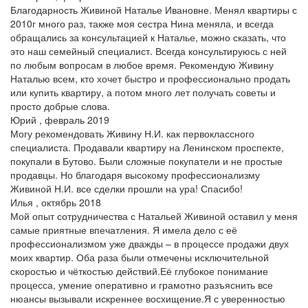
Благодарность Живиной Наталье Ивановне. Менял квартиры с
2010г много раз, также моя сестра Нина меняла, и всегда
обращались за консультацией к Наталье, можно сказать, что
это наш семейный специалист. Всегда консультируюсь с ней
по любым вопросам в любое время. Рекомендую Живину
Наталью всем, кто хочет быстро и профессионально продать
или купить квартиру, а потом много лет получать советы и
просто добрые слова.
Юрий , февраль 2019
Могу рекомендовать Живину Н.И. как первоклассного
специалиста. Продавали квартиру на Ленинском проспекте,
покупали в Бутово. Были сложные покупатели и не простые
продавцы. Но благодаря высокому профессионализму
Живиной Н.И. все сделки прошли на ура! Спасибо!
Илья , октябрь 2018
Мой опыт сотрудничества с Натальей Живиной оставил у меня
самые приятные впечатления. Я имела дело с её
профессионализмом уже дважды – в процессе продажи двух
моих квартир. Оба раза были отмечены исключительной
скоростью и чёткостью действий.Её глубокое понимание
процесса, умение оперативно и грамотно разъяснить все
нюансы вызывали искреннее восхищение.Я с уверенностью