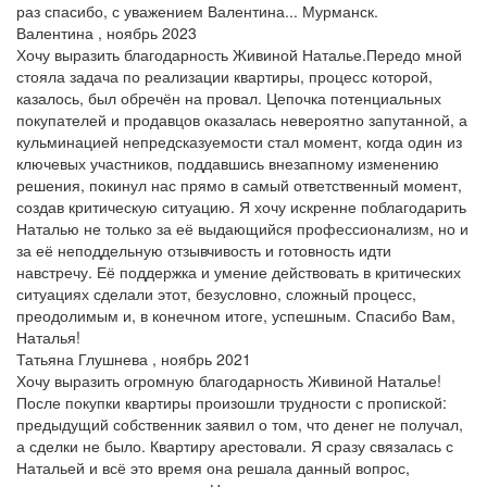
раз спасибо, с уважением Валентина... Мурманск.
Валентина , ноябрь 2023
Хочу выразить благодарность Живиной Наталье.Передо мной
стояла задача по реализации квартиры, процесс которой,
казалось, был обречён на провал. Цепочка потенциальных
покупателей и продавцов оказалась невероятно запутанной, а
кульминацией непредсказуемости стал момент, когда один из
ключевых участников, поддавшись внезапному изменению
решения, покинул нас прямо в самый ответственный момент,
создав критическую ситуацию. Я хочу искренне поблагодарить
Наталью не только за её выдающийся профессионализм, но и
за её неподдельную отзывчивость и готовность идти
навстречу. Её поддержка и умение действовать в критических
ситуациях сделали этот, безусловно, сложный процесс,
преодолимым и, в конечном итоге, успешным. Спасибо Вам,
Наталья!
Татьяна Глушнева , ноябрь 2021
Хочу выразить огромную благодарность Живиной Наталье!
После покупки квартиры произошли трудности с пропиской:
предыдущий собственник заявил о том, что денег не получал,
а сделки не было. Квартиру арестовали. Я сразу связалась с
Натальей и всё это время она решала данный вопрос,