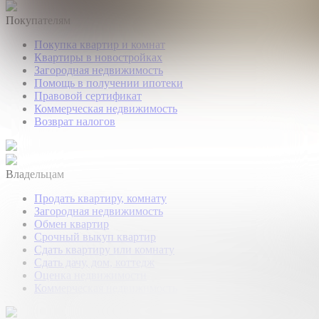
Покупателям
Покупка квартир и комнат
Квартиры в новостройках
Загородная недвижимость
Помощь в получении ипотеки
Правовой сертификат
Коммерческая недвижимость
Возврат налогов
Владельцам
Продать квартиру, комнату
Загородная недвижимость
Обмен квартир
Срочный выкуп квартир
Сдать квартиру или комнату
Сдать дачу, дом, коттедж
Оценка недвижимости
Коммерческая недвижимость