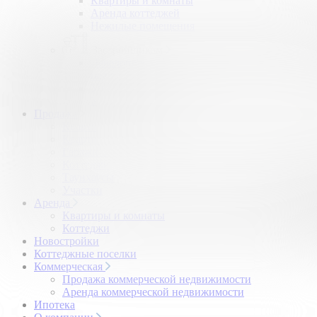
Квартиры и комнаты
Аренда коттеджей
Нежилые помещения
Застройщикам
Девелоперский консалтинг загородной
недвижимости
Управление продажами коттеджного поселка
Управление продажами жилого комплекса
Продажа
Квартиры и комнаты
Квартиры в новостройках
Гаражи и машиноместа
Коттеджи
Таунхаусы
Участки
Аренда
Квартиры и комнаты
Коттеджи
Новостройки
Коттеджные поселки
Коммерческая
Продажа коммерческой недвижимости
Аренда коммерческой недвижимости
Ипотека