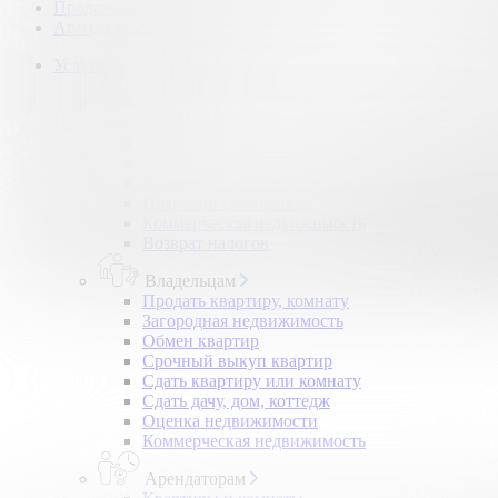
Продажа коммерческой недвижимости
Аренда коммерческой недвижимости
Услуги
Покупателям
Покупка квартир и комнат
Квартиры в новостройках
Загородная недвижимость
Помощь в получении ипотеки
Правовой сертификат
Коммерческая недвижимость
Возврат налогов
Владельцам
Продать квартиру, комнату
Загородная недвижимость
Обмен квартир
Срочный выкуп квартир
Сдать квартиру или комнату
Сдать дачу, дом, коттедж
Оценка недвижимости
Коммерческая недвижимость
Арендаторам