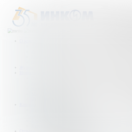
О компании
Деятельность компании
История
Награды
Наши партнеры
Журнал
Новости и аналитика
Пресс-центр
Новости рынка
Новости компании
Мы в прессе
ИНКОМ в эфире
Карьера
Партнерство с ИНКОМ
Приглашаем
Учебный центр
Истории успеха
Отзывы