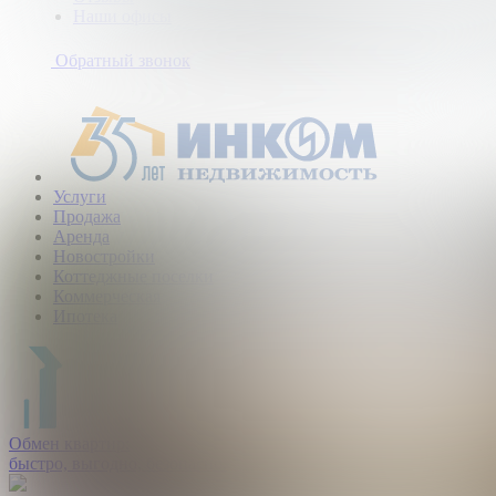
Наши офисы
+7
(495)
Обратный звонок
363-
10-
40
Услуги
Продажа
Аренда
Новостройки
Коттеджные поселки
Коммерческая
Ипотека
Обмен квартир:
быстро, выгодно, безопасно.