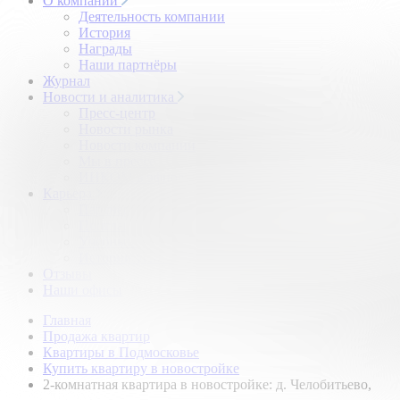
О компании
Деятельность компании
История
Награды
Наши партнёры
Журнал
Новости и аналитика
Пресс-центр
Новости рынка
Новости компании
Мы в прессе
ИНКОМ в эфире
Карьера
Партнерство с ИНКОМ
Приглашаем
Учебный центр
Истории успеха
Отзывы
Наши офисы
Главная
Продажа квартир
Квартиры в Подмосковье
Купить квартиру в новостройке
2-комнатная квартира в новостройке: д. Челобитьево,