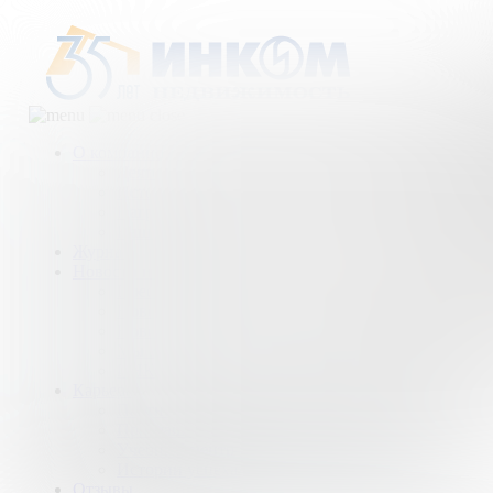
О компании
Деятельность компании
История
Награды
Наши партнеры
Журнал
Новости и аналитика
Пресс-центр
Новости рынка
Новости компании
Мы в прессе
ИНКОМ в эфире
Карьера
Партнерство с ИНКОМ
Приглашаем
Учебный центр
Истории успеха
Отзывы