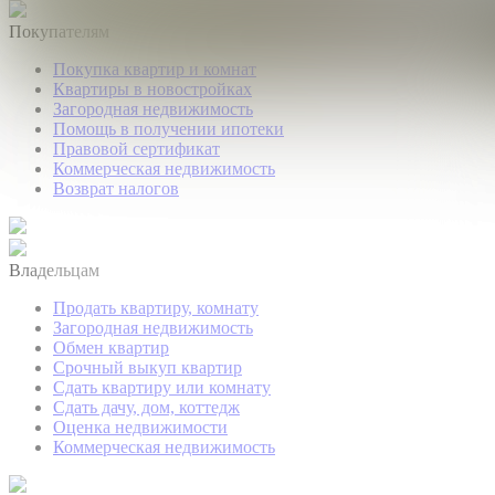
Покупателям
Покупка квартир и комнат
Квартиры в новостройках
Загородная недвижимость
Помощь в получении ипотеки
Правовой сертификат
Коммерческая недвижимость
Возврат налогов
Владельцам
Продать квартиру, комнату
Загородная недвижимость
Обмен квартир
Срочный выкуп квартир
Сдать квартиру или комнату
Сдать дачу, дом, коттедж
Оценка недвижимости
Коммерческая недвижимость