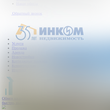
Наши офисы
+7
(495)
Обратный звонок
363-
10-
40
Услуги
Продажа
Аренда
Новостройки
Коттеджные поселки
Коммерческая
Ипотека
Обмен квартир:
быстро, выгодно, безопасно.