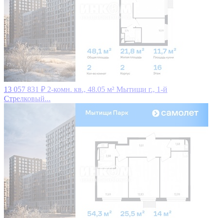
13 057 831 ₽
2-комн. кв., 48.05 м²
Мытищи г., 1-й
Стрелковый...