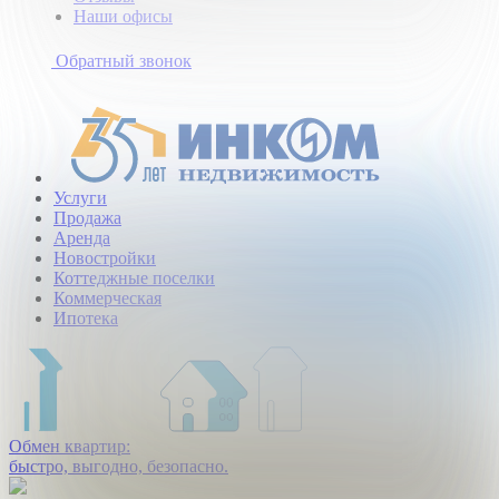
Наши офисы
+7
(495)
Обратный звонок
363-
10-
40
Услуги
Продажа
Аренда
Новостройки
Коттеджные поселки
Коммерческая
Ипотека
Обмен квартир:
быстро, выгодно, безопасно.