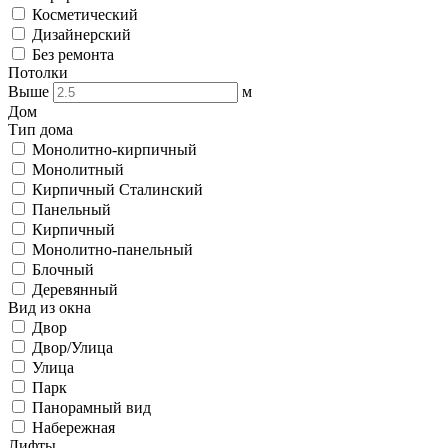
Косметический
Дизайнерский
Без ремонта
Потолки
Выше
м
Дом
Тип дома
Монолитно-кирпичный
Монолитный
Кирпичный Сталинский
Панельный
Кирпичный
Монолитно-панельный
Блочный
Деревянный
Вид из окна
Двор
Двор/Улица
Улица
Парк
Панорамный вид
Набережная
Лифты