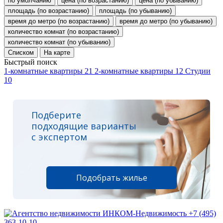
по умолчанию
цена (по возрастанию)
цена (по убыванию)
площадь (по возрастанию)
площадь (по убыванию)
время до метро (по возрастанию)
время до метро (по убыванию)
количество комнат (по возрастанию)
количество комнат (по убыванию)
Списком
На карте
Быстрый поиск
1-комнатные квартиры
21
2-комнатные квартиры
12
Студии
10
Подберите
подходящие варианты
с экспертом
Подобрать жилье
+7 (495)
363-10-10