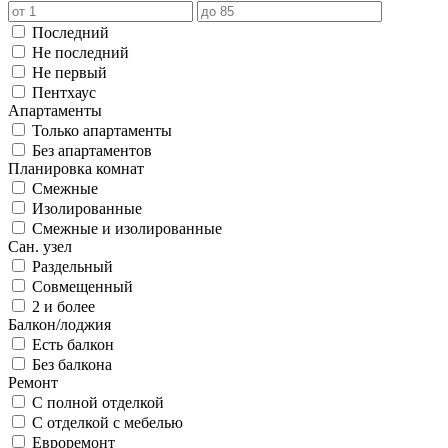
Последний
Не последний
Не первый
Пентхаус
Апартаменты
Только апартаменты
Без апартаментов
Планировка комнат
Смежные
Изолированные
Смежные и изолированные
Сан. узел
Раздельный
Совмещенный
2 и более
Балкон/лоджия
Есть балкон
Без балкона
Ремонт
С полной отделкой
С отделкой с мебелью
Евроремонт