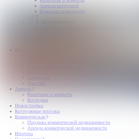
Квартиры и комнаты
Аренда коттеджей
Нежилые помещения
Застройщикам
Девелоперский консалтинг загородной
недвижимости
Управление продажами коттеджного поселка
Управление продажами жилого комплекса
Продажа
Квартиры и комнаты
Квартиры в новостройках
Гаражи и машиноместа
Коттеджи
Таунхаусы
Участки
Аренда
Квартиры и комнаты
Коттеджи
Новостройки
Коттеджные поселки
Коммерческая
Продажа коммерческой недвижимости
Аренда коммерческой недвижимости
Ипотека