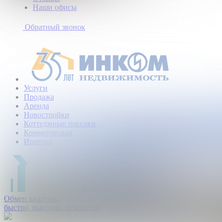
Наши офисы
+7
(495)
Обратный звонок
363-
10-
40
Услуги
Продажа
Аренда
Новостройки
Коттеджные поселки
Коммерческая
Ипотека
Обмен квартир:
быстро, выгодно, безопасно.