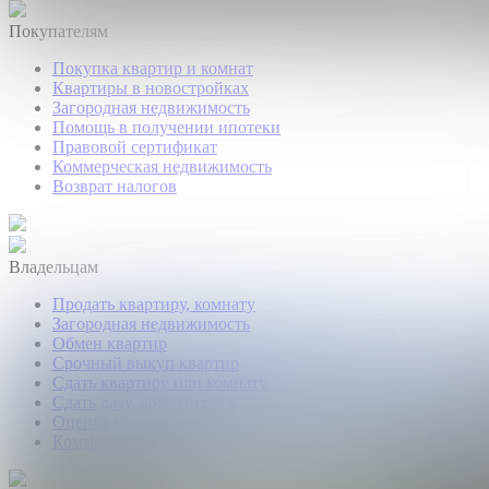
Покупателям
Покупка квартир и комнат
Квартиры в новостройках
Загородная недвижимость
Помощь в получении ипотеки
Правовой сертификат
Коммерческая недвижимость
Возврат налогов
Владельцам
Продать квартиру, комнату
Загородная недвижимость
Обмен квартир
Срочный выкуп квартир
Сдать квартиру или комнату
Сдать дачу, дом, коттедж
Оценка недвижимости
Коммерческая недвижимость