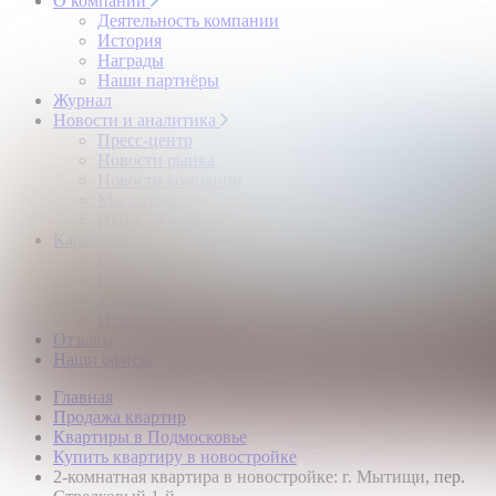
О компании
Деятельность компании
История
Награды
Наши партнёры
Журнал
Новости и аналитика
Пресс-центр
Новости рынка
Новости компании
Мы в прессе
ИНКОМ в эфире
Карьера
Партнерство с ИНКОМ
Приглашаем
Учебный центр
Истории успеха
Отзывы
Наши офисы
Главная
Продажа квартир
Квартиры в Подмосковье
Купить квартиру в новостройке
2-комнатная квартира в новостройке: г. Мытищи, пер.