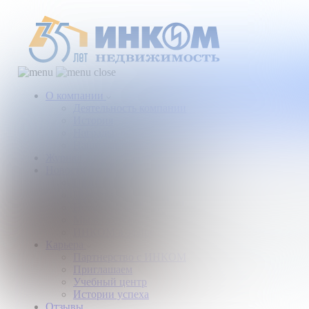
О компании
Деятельность компании
История
Награды
Наши партнеры
Журнал
Новости и аналитика
Пресс-центр
Новости рынка
Новости компании
Мы в прессе
ИНКОМ в эфире
Карьера
Партнерство с ИНКОМ
Приглашаем
Учебный центр
Истории успеха
Отзывы