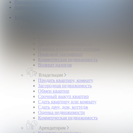
Продажа коммерческой недвижимости
Аренда коммерческой недвижимости
Услуги
Покупателям
Покупка квартир и комнат
Квартиры в новостройках
Загородная недвижимость
Помощь в получении ипотеки
Правовой сертификат
Коммерческая недвижимость
Возврат налогов
Владельцам
Продать квартиру, комнату
Загородная недвижимость
Обмен квартир
Срочный выкуп квартир
Сдать квартиру или комнату
Сдать дачу, дом, коттедж
Оценка недвижимости
Коммерческая недвижимость
Арендаторам