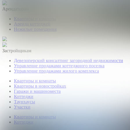
Арендаторам
Квартиры и комнаты
Аренда коттеджей
Нежилые помещения
Застройщикам
Девелоперский консалтинг загородной недвижимости
Управление продажами коттеджного поселка
Управление продажами жилого комплекса
Квартиры и комнаты
Квартиры в новостройках
Гаражи и машиноместа
Коттеджи
Таунхаусы
Участки
Квартиры и комнаты
Коттеджи