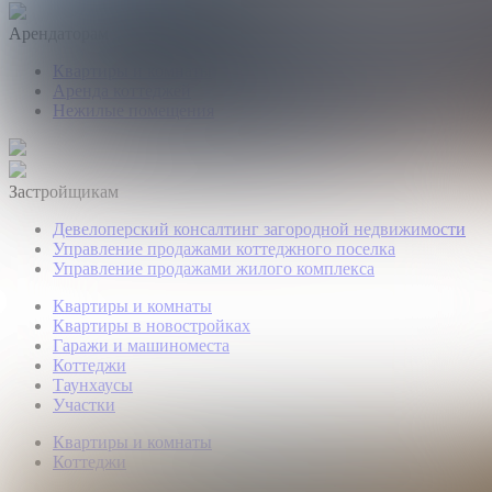
Арендаторам
Квартиры и комнаты
Аренда коттеджей
Нежилые помещения
Застройщикам
Девелоперский консалтинг загородной недвижимости
Управление продажами коттеджного поселка
Управление продажами жилого комплекса
Квартиры и комнаты
Квартиры в новостройках
Гаражи и машиноместа
Коттеджи
Таунхаусы
Участки
Квартиры и комнаты
Коттеджи