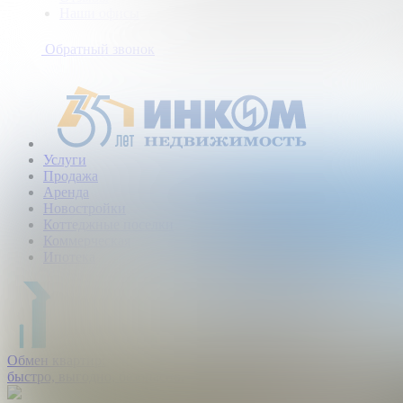
Наши офисы
+7
(495)
Обратный звонок
363-
10-
40
Услуги
Продажа
Аренда
Новостройки
Коттеджные поселки
Коммерческая
Ипотека
Обмен квартир:
быстро, выгодно, безопасно.