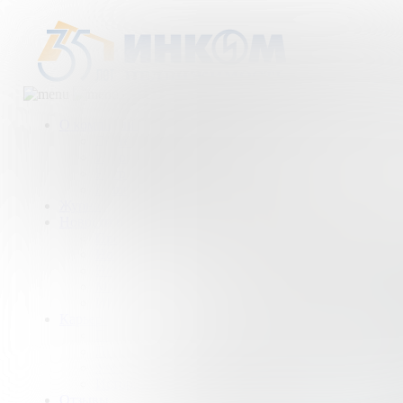
О компании
Деятельность компании
История
Награды
Наши партнеры
Журнал
Новости и аналитика
Пресс-центр
Новости рынка
Новости компании
Мы в прессе
ИНКОМ в эфире
Карьера
Партнерство с ИНКОМ
Приглашаем
Учебный центр
Истории успеха
Отзывы