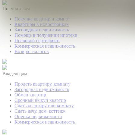
Покупателям
Покупка квартир и комнат
Квартиры в новостройках
Загородная недвижимость
Помощь в получении ипотеки
Правовой сертификат
Коммерческая недвижимость
Возврат налогов
Владельцам
Продать квартиру, комнату
Загородная недвижимость
Обмен квартир
Срочный выкуп квартир
Сдать квартиру или комнату
Сдать дачу, дом, коттедж
Оценка недвижимости
Коммерческая недвижимость