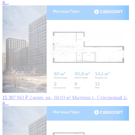
й...
15 307 943 ₽
2-комн. кв., 60.03 м²
Мытищи г., Стрелковый 1-
й...