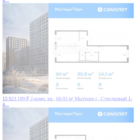
й...
15 923 190 ₽
2-комн. кв., 60.03 м²
Мытищи г., Стрелковый 1-
й...