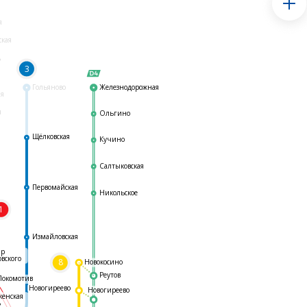
я
ская
ь
3
Гольяново
Железнодорожная
ая
я
Ольгино
Щёлковская
Кучино
Салтыковская
Первомайская
Никольское
1
я
Измайловская
ар
овского
8
Новокосино
Реутов
Локомотив
Новогиреево
Новогиреево
женская
ь