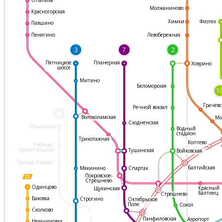
Молжаниново
Красногорская
Физтех
Химки
Павшино
Левобережная
Пенягино
3
7
2
Пятницкое
Планерная
Ховрино
шоссе
Митино
Беломорская
1
Грачёвс
Речной вокзал
*
Волоколамская
Мо
Сходненская
Ильинская
Водный
стадион
Трикотажная
Коптево
Рублево-
Архангельское
Тушинская
Войковская
Троице-Лыково
Балтийская
Мякинино
Спартак
Покровское-
Стрешнево
Одинцово
Красный
Щукинская
Балтиец
Стрешнево
Баковка
Строгино
Октябрьское
Поле
Сокол
Сколково
Панфиловская
Аэропорт
Немчиновка