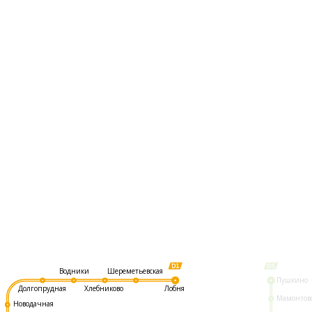
Шереметьевская
Водники
Пушкино
Долгопрудная
Хлебниково
Лобня
Мамонтов
Новодачная