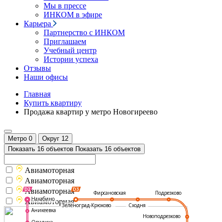
Мы в прессе
ИНКОМ в эфире
Карьера
Партнерство с ИНКОМ
Приглашаем
Учебный центр
Истории успеха
Отзывы
Наши офисы
Главная
Купить квартиру
Продажа квартир у метро Новогиреево
Метро
0
Округ
12
Показать 16 объектов
Показать 16 объектов
Авиамоторная
Авиамоторная
Авиамоторная
Подрезково
Фирсановская
Нахабино
Авиамоторная
Зеленоград-Крюково
Сходня
Аникеевка
Новоподрезково
Опалиха