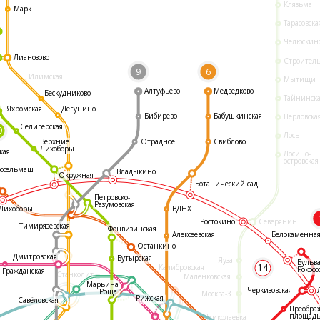
Клязьма
Марк
Тарасовска
Челюскин
Лианозово
Строител
9
6
Илимская
Мытищи
Алтуфьево
Медведково
Бескудниково
Тайнинск
Яхромская
Дегунино
Бибирево
Бабушкинская
Перловска
Селигерская
0
Лось
Отрадное
Свиблово
Верхние
Лихоборы
кая
Лосино-
островская
ссельмаш
Владыкино
Окружная
Ботанический сад
Петровско-
Разумовская
ВДНХ
Лихоборы
Ростокино
Северянин
Тимирязевская
Фонвизинская
Белокаменна
Алексеевская
Останкино
Дмитровская
Бутырская
Яуза
Бульв
14
Калибровская
Рокосс
Гражданская
Станколит
Маленковская
Марьина
Черкизовская
Роща
Москва-3
Рижская
Савёловская
Преобра
площад
Николаевка