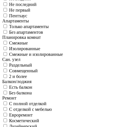
Не последний
Не первый
Пентхаус
Апартаменты
Только апартаменты
Без апартаментов
Планировка комнат
Смежные
Изолированные
Смежные и изолированные
Сан. узел
Раздельный
Совмещенный
2 и более
Балкон/лоджия
Есть балкон
Без балкона
Ремонт
С полной отделкой
С отделкой с мебелью
Евроремонт
Косметический
Дизайнерский