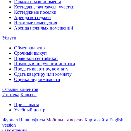
Гаражи и машиноместа
Коттеджи,
таунхаусы,
участки
Коттеджные поселки
Аренда коттеджей
Нежилые помещения
Аренда нежилых помещений
Услуги
Обмен квартир
Срочный выкуп
Правовой сертификат
Помощь в получении ипотеки
Продать квартиру, комнату
Сдать квартиру или комнату
Оценка недвижимости
Отзывы клиентов
Ипотека
Карьера
Приглашаем
Учебный центр
Журнал
Наши офисы
Мобильная версия
Карта сайта
English
version
О компании