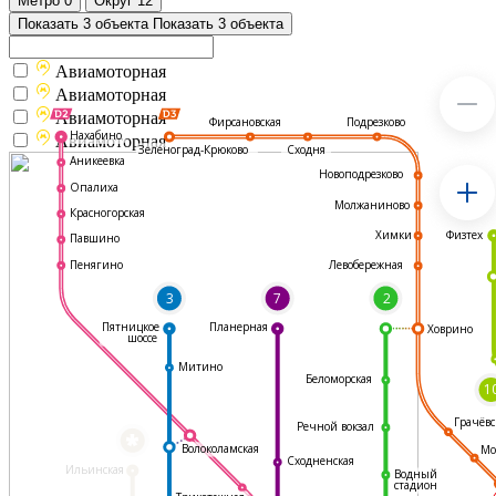
Метро
0
Округ
12
Показать 3 объекта
Показать 3 объекта
Авиамоторная
Авиамоторная
Авиамоторная
Подрезково
Фирсановская
Нахабино
Авиамоторная
Зеленоград-Крюково
Сходня
Аникеевка
Новоподрезково
Опалиха
Молжаниново
Красногорская
Физтех
Химки
Павшино
Левобережная
Пенягино
3
7
2
Пятницкое
Планерная
Ховрино
шоссе
Митино
Беломорская
1
Грачёвс
Речной вокзал
*
Волоколамская
Мо
Сходненская
Ильинская
Водный
стадион