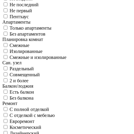
Не последний
Не первый
Пентхаус
Апартаменты
Только апартаменты
Без апартаментов
Планировка комнат
Смежные
Изолированные
Смежные и изолированные
Сан. узел
Раздельный
Совмещенный
2 и более
Балкон/лоджия
Есть балкон
Без балкона
Ремонт
С полной отделкой
С отделкой с мебелью
Евроремонт
Косметический
Дизайнерский