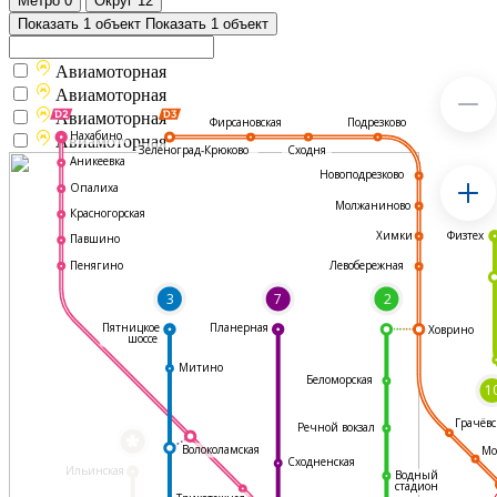
Метро
0
Округ
12
Показать 1 объект
Показать 1 объект
Авиамоторная
Авиамоторная
Авиамоторная
Подрезково
Фирсановская
Нахабино
Авиамоторная
Зеленоград-Крюково
Сходня
Аникеевка
Новоподрезково
Опалиха
Молжаниново
Красногорская
Физтех
Химки
Павшино
Левобережная
Пенягино
3
7
2
Пятницкое
Планерная
Ховрино
шоссе
Митино
Беломорская
1
Грачёвс
Речной вокзал
*
Волоколамская
Мо
Сходненская
Ильинская
Водный
стадион