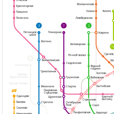
Молжаниново
Красногорская
Физтех
Химки
Павшино
Левобережная
Пенягино
3
7
2
Пятницкое
Планерная
Ховрино
шоссе
Митино
Беломорская
1
Грачёвс
Речной вокзал
*
Волоколамская
Мо
Сходненская
Ильинская
Водный
стадион
Трикотажная
Коптево
Рублево-
Архангельское
Тушинская
Войковская
Троице-Лыково
Балтийская
Мякинино
Спартак
Покровское-
Стрешнево
Одинцово
Красный
Щукинская
Балтиец
Стрешнево
Баковка
Строгино
Октябрьское
Поле
Сокол
Сколково
Панфиловская
Аэропорт
Немчиновка