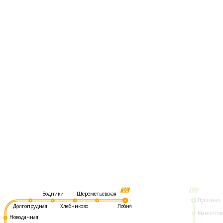
Шереметьевская
Водники
Пушкино
Долгопрудная
Хлебниково
Лобня
Мамонтов
Новодачная