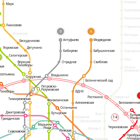
Клязьма
Марк
Тарасовска
Челюскин
Лианозово
Строител
9
6
Илимская
Мытищи
Алтуфьево
Медведково
Бескудниково
Тайнинск
Яхромская
Дегунино
Бибирево
Бабушкинская
Перловска
Селигерская
0
Лось
Отрадное
Свиблово
Верхние
Лихоборы
кая
Лосино-
островская
ссельмаш
Владыкино
Окружная
Ботанический сад
Петровско-
Разумовская
ВДНХ
Лихоборы
Ростокино
Северянин
Тимирязевская
Фонвизинская
Белокаменна
Алексеевская
Останкино
Дмитровская
Бутырская
Яуза
Бульв
14
Калибровская
Рокосс
Гражданская
Станколит
Маленковская
Марьина
Черкизовская
Роща
Москва-3
Рижская
Савёловская
Преобра
площад
Николаевка