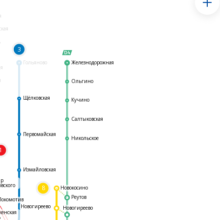
я
ская
ь
3
Гольяново
Железнодорожная
ая
я
Ольгино
Щёлковская
Кучино
Салтыковская
Первомайская
Никольское
1
я
Измайловская
ар
овского
8
Новокосино
Реутов
Локомотив
Новогиреево
Новогиреево
женская
ь