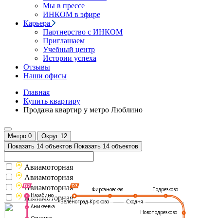
Мы в прессе
ИНКОМ в эфире
Карьера
Партнерство с ИНКОМ
Приглашаем
Учебный центр
Истории успеха
Отзывы
Наши офисы
Главная
Купить квартиру
Продажа квартир у метро Люблино
Метро
0
Округ
12
Показать 14 объектов
Показать 14 объектов
Авиамоторная
Авиамоторная
Авиамоторная
Подрезково
Фирсановская
Нахабино
Авиамоторная
Зеленоград-Крюково
Сходня
Аникеевка
Новоподрезково
Опалиха