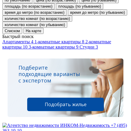
по умолчанию
цена (по возрастанию)
цена (по убыванию)
площадь (по возрастанию)
площадь (по убыванию)
время до метро (по возрастанию)
время до метро (по убыванию)
количество комнат (по возрастанию)
количество комнат (по убыванию)
Списком
На карте
Быстрый поиск
Апартаменты
4
1-комнатные квартиры
8
2-комнатные
квартиры
10
3-комнатные квартиры
9
Студии
3
Подберите
подходящие варианты
с экспертом
Подобрать жилье
+7 (495)
363-10-10