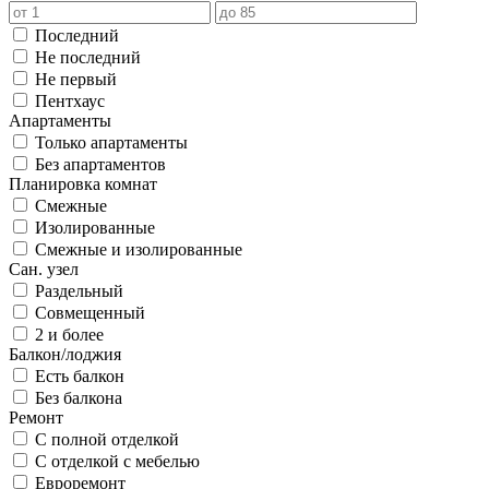
Последний
Не последний
Не первый
Пентхаус
Апартаменты
Только апартаменты
Без апартаментов
Планировка комнат
Смежные
Изолированные
Смежные и изолированные
Сан. узел
Раздельный
Совмещенный
2 и более
Балкон/лоджия
Есть балкон
Без балкона
Ремонт
С полной отделкой
С отделкой с мебелью
Евроремонт