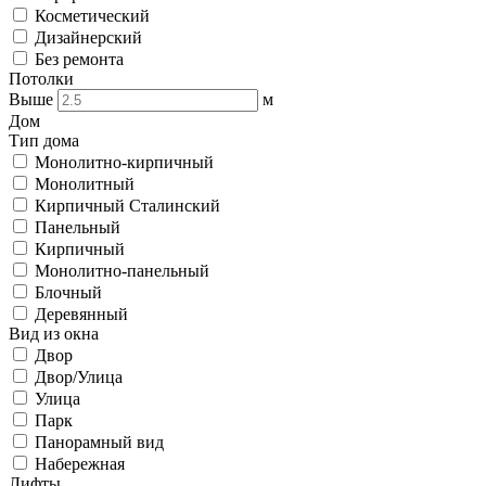
Косметический
Дизайнерский
Без ремонта
Потолки
Выше
м
Дом
Тип дома
Монолитно-кирпичный
Монолитный
Кирпичный Сталинский
Панельный
Кирпичный
Монолитно-панельный
Блочный
Деревянный
Вид из окна
Двор
Двор/Улица
Улица
Парк
Панорамный вид
Набережная
Лифты