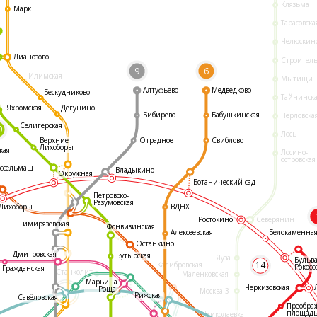
Клязьма
Марк
Тарасовска
Челюскин
Лианозово
Строител
9
6
Илимская
Мытищи
Алтуфьево
Медведково
Бескудниково
Тайнинск
Яхромская
Дегунино
Бибирево
Бабушкинская
Перловска
Селигерская
0
Лось
Отрадное
Свиблово
Верхние
Лихоборы
кая
Лосино-
островская
ссельмаш
Владыкино
Окружная
Ботанический сад
Петровско-
Разумовская
ВДНХ
Лихоборы
Ростокино
Северянин
Тимирязевская
Фонвизинская
Белокаменна
Алексеевская
Останкино
Дмитровская
Бутырская
Яуза
Бульв
14
Калибровская
Рокосс
Гражданская
Станколит
Маленковская
Марьина
Черкизовская
Роща
Москва-3
Рижская
Савёловская
Преобра
площад
Николаевка