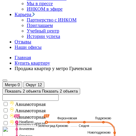
Мы в прессе
ИНКОМ в эфире
Карьера
Партнерство с ИНКОМ
Приглашаем
Учебный центр
Истории успеха
Отзывы
Наши офисы
Главная
Купить квартиру
Продажа квартир у метро Грачевская
Метро
0
Округ
12
Показать 2 объекта
Показать 2 объекта
Авиамоторная
Авиамоторная
Авиамоторная
Подрезково
Фирсановская
Нахабино
Авиамоторная
Зеленоград-Крюково
Сходня
Аникеевка
Новоподрезково
Опалиха