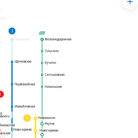
я
ская
ь
3
Гольяново
Железнодорожная
ая
я
Ольгино
Щёлковская
Кучино
Салтыковская
Первомайская
Никольское
1
я
Измайловская
ар
овского
8
Новокосино
Реутов
Локомотив
Новогиреево
Новогиреево
женская
ь