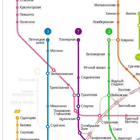
Молжаниново
Красногорская
Физтех
Химки
Павшино
Левобережная
Пенягино
3
7
2
Пятницкое
Планерная
Ховрино
шоссе
Митино
Беломорская
1
Грачёвс
Речной вокзал
*
Волоколамская
Мо
Сходненская
Ильинская
Водный
стадион
Трикотажная
Коптево
Рублево-
Архангельское
Тушинская
Войковская
Троице-Лыково
Балтийская
Мякинино
Спартак
Покровское-
Стрешнево
Одинцово
Красный
Щукинская
Балтиец
Стрешнево
Баковка
Строгино
Октябрьское
Поле
Сокол
Сколково
Панфиловская
Аэропорт
Немчиновка