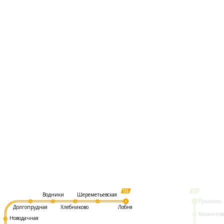
Шереметьевская
Водники
Пушкино
Долгопрудная
Хлебниково
Лобня
Мамонтов
Новодачная