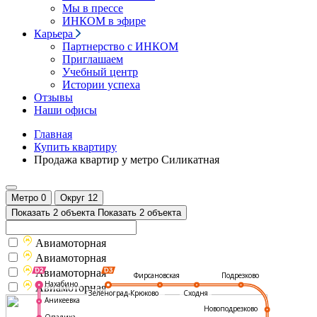
Мы в прессе
ИНКОМ в эфире
Карьера
Партнерство с ИНКОМ
Приглашаем
Учебный центр
Истории успеха
Отзывы
Наши офисы
Главная
Купить квартиру
Продажа квартир у метро Силикатная
Метро
0
Округ
12
Показать 2 объекта
Показать 2 объекта
Авиамоторная
Авиамоторная
Авиамоторная
Подрезково
Фирсановская
Нахабино
Авиамоторная
Зеленоград-Крюково
Сходня
Аникеевка
Новоподрезково
Опалиха