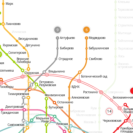
Клязьма
Марк
Тарасовска
Челюскин
Лианозово
Строител
9
6
Илимская
Мытищи
Алтуфьево
Медведково
Бескудниково
Тайнинск
Яхромская
Дегунино
Бибирево
Бабушкинская
Перловска
Селигерская
0
Лось
Отрадное
Свиблово
Верхние
Лихоборы
кая
Лосино-
островская
ссельмаш
Владыкино
Окружная
Ботанический сад
Петровско-
Разумовская
ВДНХ
Лихоборы
Ростокино
Северянин
Тимирязевская
Фонвизинская
Белокаменна
Алексеевская
Останкино
Дмитровская
Бутырская
Яуза
Бульв
14
Калибровская
Рокосс
Гражданская
Станколит
Маленковская
Марьина
Черкизовская
Роща
Москва-3
Рижская
Савёловская
Преобра
площад
Николаевка