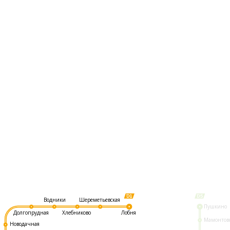
Шереметьевская
Водники
Пушкино
Долгопрудная
Хлебниково
Лобня
Мамонтов
Новодачная