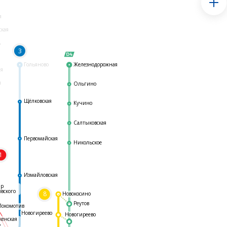
я
ская
ь
3
Гольяново
Железнодорожная
ая
я
Ольгино
Щёлковская
Кучино
Салтыковская
Первомайская
Никольское
1
я
Измайловская
ар
овского
8
Новокосино
Реутов
Локомотив
Новогиреево
Новогиреево
женская
ь