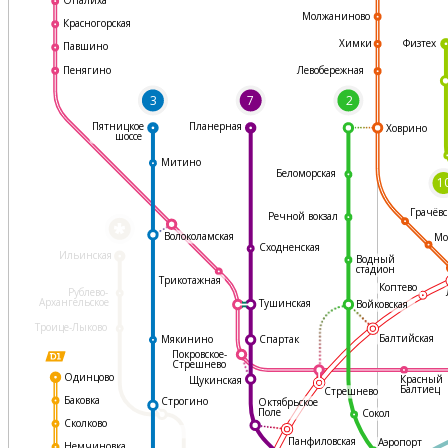
Молжаниново
Красногорская
Физтех
Химки
Павшино
Левобережная
Пенягино
3
7
2
Пятницкое
Планерная
Ховрино
шоссе
Митино
Беломорская
1
Грачёвс
Речной вокзал
*
Волоколамская
Мо
Сходненская
Ильинская
Водный
стадион
Трикотажная
Коптево
Рублево-
Архангельское
Тушинская
Войковская
Троице-Лыково
Балтийская
Мякинино
Спартак
Покровское-
Стрешнево
Одинцово
Красный
Щукинская
Балтиец
Стрешнево
Баковка
Строгино
Октябрьское
Поле
Сокол
Сколково
Панфиловская
Аэропорт
Немчиновка