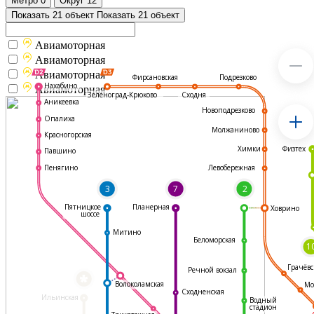
Метро
0
Округ
12
Показать 21 объект
Показать 21 объект
Авиамоторная
Авиамоторная
Авиамоторная
Подрезково
Фирсановская
Нахабино
Авиамоторная
Зеленоград-Крюково
Сходня
Аникеевка
Новоподрезково
Опалиха
Молжаниново
Красногорская
Физтех
Химки
Павшино
Левобережная
Пенягино
3
7
2
Пятницкое
Планерная
Ховрино
шоссе
Митино
Беломорская
1
Грачёвс
Речной вокзал
*
Волоколамская
Мо
Сходненская
Ильинская
Водный
стадион