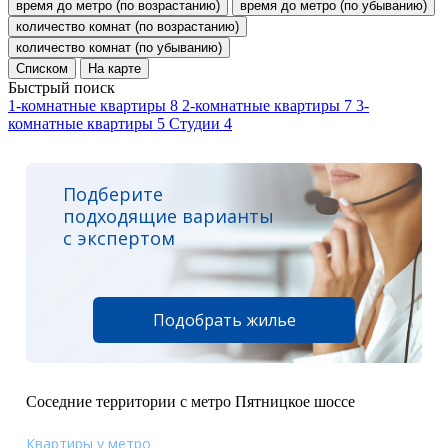
время до метро (по возрастанию)
время до метро (по убыванию)
количество комнат (по возрастанию)
количество комнат (по убыванию)
Списком
На карте
Быстрый поиск
1-комнатные квартиры
8
2-комнатные квартиры
7
3-
комнатные квартиры
5
Студии
4
Подберите
подходящие варианты
с экспертом
Подобрать жилье
Соседние территории с метро Пятницкое шоссе
Квартиры у метро