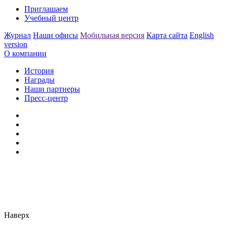
Приглашаем
Учебный центр
Журнал
Наши офисы
Мобильная версия
Карта сайта
English
version
О компании
История
Награды
Наши партнеры
Пресс-центр
Заметили ошибку?
Сообщите нам, пожалуйста,
через
форму обратной связи.
Наверх