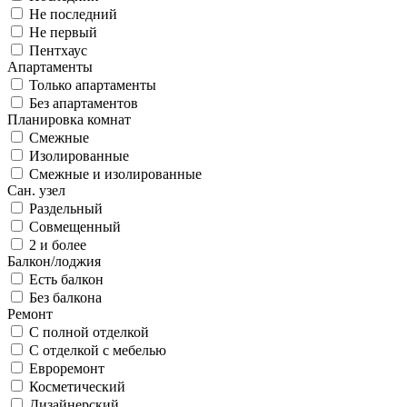
Не последний
Не первый
Пентхаус
Апартаменты
Только апартаменты
Без апартаментов
Планировка комнат
Смежные
Изолированные
Смежные и изолированные
Сан. узел
Раздельный
Совмещенный
2 и более
Балкон/лоджия
Есть балкон
Без балкона
Ремонт
С полной отделкой
С отделкой с мебелью
Евроремонт
Косметический
Дизайнерский