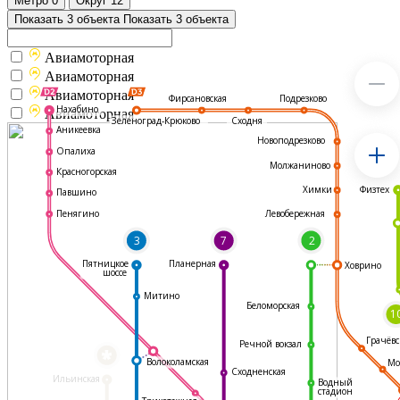
Метро
0
Округ
12
Показать 3 объекта
Показать 3 объекта
Авиамоторная
Авиамоторная
Авиамоторная
Подрезково
Фирсановская
Нахабино
Авиамоторная
Зеленоград-Крюково
Сходня
Аникеевка
Новоподрезково
Опалиха
Молжаниново
Красногорская
Физтех
Химки
Павшино
Левобережная
Пенягино
3
7
2
Пятницкое
Планерная
Ховрино
шоссе
Митино
Беломорская
1
Грачёвс
Речной вокзал
*
Волоколамская
Мо
Сходненская
Ильинская
Водный
стадион