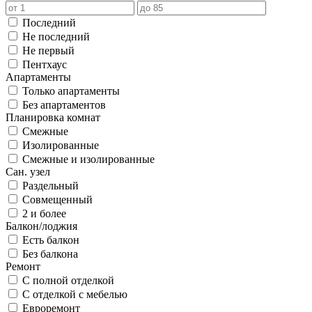
Последний
Не последний
Не первый
Пентхаус
Апартаменты
Только апартаменты
Без апартаментов
Планировка комнат
Смежные
Изолированные
Смежные и изолированные
Сан. узел
Раздельный
Совмещенный
2 и более
Балкон/лоджия
Есть балкон
Без балкона
Ремонт
С полной отделкой
С отделкой с мебелью
Евроремонт