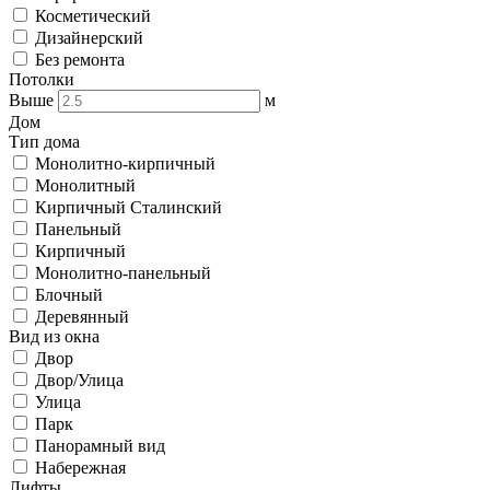
Косметический
Дизайнерский
Без ремонта
Потолки
Выше
м
Дом
Тип дома
Монолитно-кирпичный
Монолитный
Кирпичный Сталинский
Панельный
Кирпичный
Монолитно-панельный
Блочный
Деревянный
Вид из окна
Двор
Двор/Улица
Улица
Парк
Панорамный вид
Набережная
Лифты