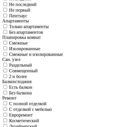
Не последний
Не первый
Пентхаус
Апартаменты
Только апартаменты
Без апартаментов
Планировка комнат
Смежные
Изолированные
Смежные и изолированные
Сан. узел
Раздельный
Совмещенный
2 и более
Балкон/лоджия
Есть балкон
Без балкона
Ремонт
С полной отделкой
С отделкой с мебелью
Евроремонт
Косметический
Дизайнерский