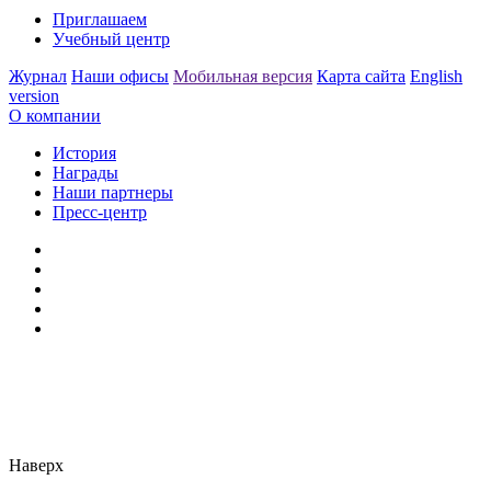
Приглашаем
Учебный центр
Журнал
Наши офисы
Мобильная версия
Карта сайта
English
version
О компании
История
Награды
Наши партнеры
Пресс-центр
Заметили ошибку?
Сообщите нам, пожалуйста,
через
форму обратной связи.
Наверх