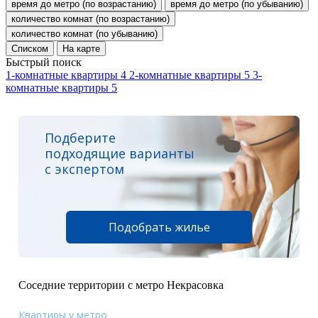
время до метро (по возрастанию)
время до метро (по убыванию)
количество комнат (по возрастанию)
количество комнат (по убыванию)
Списком
На карте
Быстрый поиск
1-комнатные квартиры
4
2-комнатные квартиры
5
3-
комнатные квартиры
5
Подберите
подходящие варианты
с экспертом
Подобрать жилье
Соседние территории с метро Некрасовка
Квартиры у метро