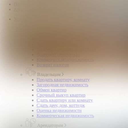
Продажа коммерческой недвижимости
Аренда коммерческой недвижимости
Услуги
Покупателям
Покупка квартир и комнат
Квартиры в новостройках
Загородная недвижимость
Помощь в получении ипотеки
Правовой сертификат
Коммерческая недвижимость
Возврат налогов
Владельцам
Продать квартиру, комнату
Загородная недвижимость
Обмен квартир
Срочный выкуп квартир
Сдать квартиру или комнату
Сдать дачу, дом, коттедж
Оценка недвижимости
Коммерческая недвижимость
Арендаторам