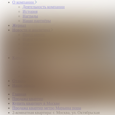
О компании
Деятельность компании
История
Награды
Наши партнёры
Журнал
Новости и аналитика
Пресс-центр
Новости рынка
Новости компании
Мы в прессе
ИНКОМ в эфире
Карьера
Партнерство с ИНКОМ
Приглашаем
Учебный центр
Истории успеха
Отзывы
Наши офисы
Главная
Продажа квартир
Купить квартиру в Москве
Продажа квартир метро Марьина роща
2-комнатная квартира: г. Москва, ул. Октябрьская