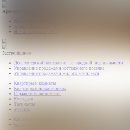
Арендаторам
Квартиры и комнаты
Аренда коттеджей
Нежилые помещения
Застройщикам
Девелоперский консалтинг загородной недвижимости
Управление продажами коттеджного поселка
Управление продажами жилого комплекса
Квартиры и комнаты
Квартиры в новостройках
Гаражи и машиноместа
Коттеджи
Таунхаусы
Участки
Квартиры и комнаты
Коттеджи