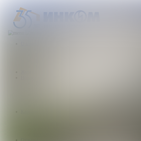
О компании
Деятельность компании
История
Награды
Наши партнеры
Журнал
Новости и аналитика
Пресс-центр
Новости рынка
Новости компании
Мы в прессе
ИНКОМ в эфире
Карьера
Партнерство с ИНКОМ
Приглашаем
Учебный центр
Истории успеха
Отзывы