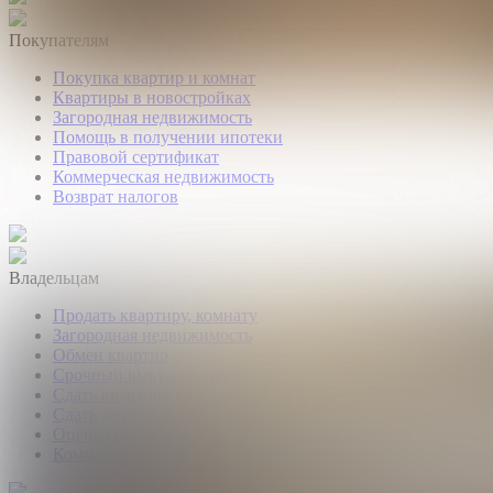
Покупателям
Покупка квартир и комнат
Квартиры в новостройках
Загородная недвижимость
Помощь в получении ипотеки
Правовой сертификат
Коммерческая недвижимость
Возврат налогов
Владельцам
Продать квартиру, комнату
Загородная недвижимость
Обмен квартир
Срочный выкуп квартир
Сдать квартиру или комнату
Сдать дачу, дом, коттедж
Оценка недвижимости
Коммерческая недвижимость