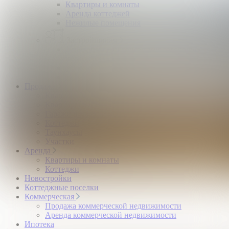
Квартиры и комнаты
Аренда коттеджей
Нежилые помещения
Застройщикам
Девелоперский консалтинг загородной
недвижимости
Управление продажами коттеджного поселка
Управление продажами жилого комплекса
Продажа
Квартиры и комнаты
Квартиры в новостройках
Гаражи и машиноместа
Коттеджи
Таунхаусы
Участки
Аренда
Квартиры и комнаты
Коттеджи
Новостройки
Коттеджные поселки
Коммерческая
Продажа коммерческой недвижимости
Аренда коммерческой недвижимости
Ипотека