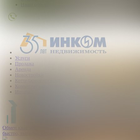
Наши офисы
+7
(495)
363-
01-
80
Услуги
Продажа
Аренда
Новостройки
Коттеджные поселки
Коммерческая
Ипотека
Обмен квартир:
быстро, выгодно, безопасно.