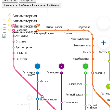
Метро
0
Округ
12
Показать 1 объект
Показать 1 объект
Авиамоторная
Авиамоторная
Авиамоторная
Подрезково
Фирсановская
Нахабино
Авиамоторная
Зеленоград-Крюково
Сходня
Аникеевка
Новоподрезково
Опалиха
Молжаниново
Красногорская
Физтех
Химки
Павшино
Левобережная
Пенягино
3
7
2
Пятницкое
Планерная
Ховрино
шоссе
Митино
Беломорская
1
Грачёвс
Речной вокзал
*
Волоколамская
Мо
Сходненская
Ильинская
Водный
стадион