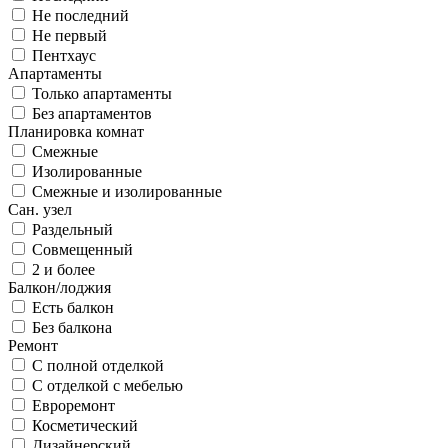
Не последний
Не первый
Пентхаус
Апартаменты
Только апартаменты
Без апартаментов
Планировка комнат
Смежные
Изолированные
Смежные и изолированные
Сан. узел
Раздельный
Совмещенный
2 и более
Балкон/лоджия
Есть балкон
Без балкона
Ремонт
С полной отделкой
С отделкой с мебелью
Евроремонт
Косметический
Дизайнерский