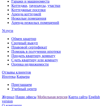
Гаражи и машиноместа
Коттеджи,
таунхаусы,
участки
Коттеджные поселки
Аренда коттеджей
Нежилые помещения
Аренда нежилых помещений
Услуги
Обмен квартир
Срочный выкуп
Правовой сертификат
Помощь в получении ипотеки
Продать квартиру, комнату
Сдать квартиру или комнату
Оценка недвижимости
Отзывы клиентов
Ипотека
Карьера
Приглашаем
Учебный центр
Журнал
Наши офисы
Мобильная версия
Карта сайта
English
version
О компании