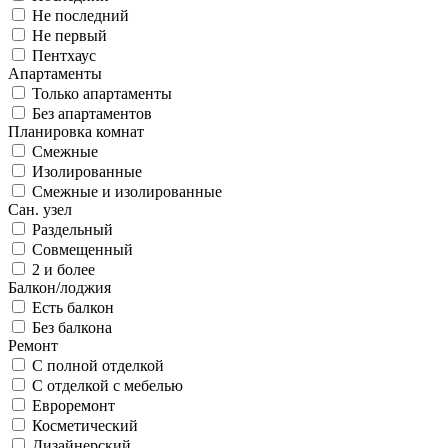
Не последний
Не первый
Пентхаус
Апартаменты
Только апартаменты
Без апартаментов
Планировка комнат
Смежные
Изолированные
Смежные и изолированные
Сан. узел
Раздельный
Совмещенный
2 и более
Балкон/лоджия
Есть балкон
Без балкона
Ремонт
С полной отделкой
С отделкой с мебелью
Евроремонт
Косметический
Дизайнерский