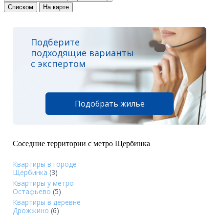
Списком
На карте
Подберите
подходящие варианты
с экспертом
Подобрать жилье
Соседние территории с метро Щербинка
Квартиры в городе
Щербинка
(3)
Квартиры у метро
Остафьево
(5)
Квартиры в деревне
Дрожжино
(6)