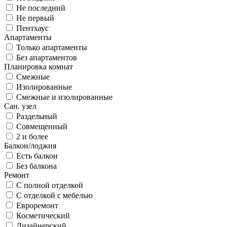
Не последний
Не первый
Пентхаус
Апартаменты
Только апартаменты
Без апартаментов
Планировка комнат
Смежные
Изолированные
Смежные и изолированные
Сан. узел
Раздельный
Совмещенный
2 и более
Балкон/лоджия
Есть балкон
Без балкона
Ремонт
С полной отделкой
С отделкой с мебелью
Евроремонт
Косметический
Дизайнерский