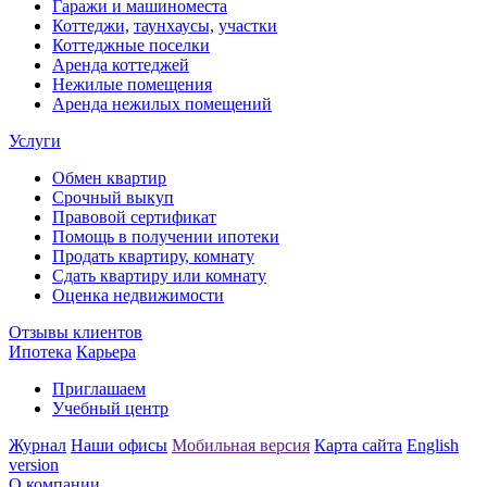
Гаражи и машиноместа
Коттеджи,
таунхаусы,
участки
Коттеджные поселки
Аренда коттеджей
Нежилые помещения
Аренда нежилых помещений
Услуги
Обмен квартир
Срочный выкуп
Правовой сертификат
Помощь в получении ипотеки
Продать квартиру, комнату
Сдать квартиру или комнату
Оценка недвижимости
Отзывы клиентов
Ипотека
Карьера
Приглашаем
Учебный центр
Журнал
Наши офисы
Мобильная версия
Карта сайта
English
version
О компании