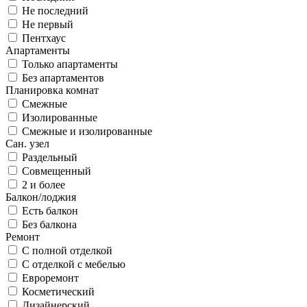
Не последний
Не первый
Пентхаус
Апартаменты
Только апартаменты
Без апартаментов
Планировка комнат
Смежные
Изолированные
Смежные и изолированные
Сан. узел
Раздельный
Совмещенный
2 и более
Балкон/лоджия
Есть балкон
Без балкона
Ремонт
С полной отделкой
С отделкой с мебелью
Евроремонт
Косметический
Дизайнерский