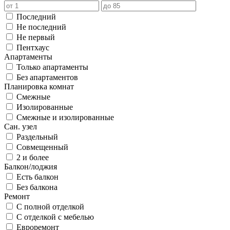
Последний
Не последний
Не первый
Пентхаус
Апартаменты
Только апартаменты
Без апартаментов
Планировка комнат
Смежные
Изолированные
Смежные и изолированные
Сан. узел
Раздельный
Совмещенный
2 и более
Балкон/лоджия
Есть балкон
Без балкона
Ремонт
С полной отделкой
С отделкой с мебелью
Евроремонт