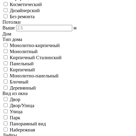
Косметический
Дизайнерский
Без ремонта
Потолки
Выше
м
Дом
Тип дома
Монолитно-кирпичный
Монолитный
Кирпичный Сталинский
Панельный
Кирпичный
Монолитно-панельный
Блочный
Деревянный
Вид из окна
Двор
Двор/Улица
Улица
Парк
Панорамный вид
Набережная
Лифты