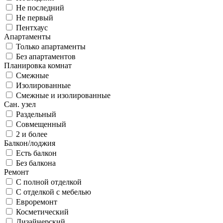
Не последний
Не первый
Пентхаус
Апартаменты
Только апартаменты
Без апартаментов
Планировка комнат
Смежные
Изолированные
Смежные и изолированные
Сан. узел
Раздельный
Совмещенный
2 и более
Балкон/лоджия
Есть балкон
Без балкона
Ремонт
С полной отделкой
С отделкой с мебелью
Евроремонт
Косметический
Дизайнерский