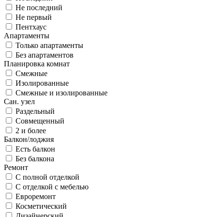
Не последний
Не первый
Пентхаус
Апартаменты
Только апартаменты
Без апартаментов
Планировка комнат
Смежные
Изолированные
Смежные и изолированные
Сан. узел
Раздельный
Совмещенный
2 и более
Балкон/лоджия
Есть балкон
Без балкона
Ремонт
С полной отделкой
С отделкой с мебелью
Евроремонт
Косметический
Дизайнерский