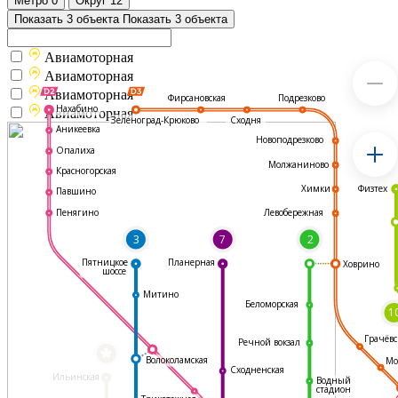
Метро
0
Округ
12
Показать 3 объекта
Показать 3 объекта
Авиамоторная
Авиамоторная
Авиамоторная
Подрезково
Фирсановская
Нахабино
Авиамоторная
Зеленоград-Крюково
Сходня
Аникеевка
Новоподрезково
Опалиха
Молжаниново
Красногорская
Физтех
Химки
Павшино
Левобережная
Пенягино
3
7
2
Пятницкое
Планерная
Ховрино
шоссе
Митино
Беломорская
1
Грачёвс
Речной вокзал
*
Волоколамская
Мо
Сходненская
Ильинская
Водный
стадион