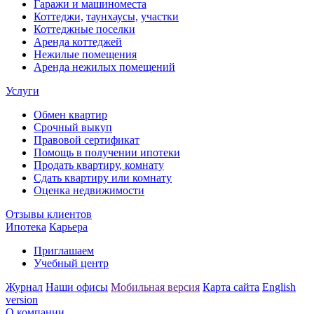
Гаражи и машиноместа
Коттеджи,
таунхаусы,
участки
Коттеджные поселки
Аренда коттеджей
Нежилые помещения
Аренда нежилых помещений
Услуги
Обмен квартир
Срочный выкуп
Правовой сертификат
Помощь в получении ипотеки
Продать квартиру, комнату
Сдать квартиру или комнату
Оценка недвижимости
Отзывы клиентов
Ипотека
Карьера
Приглашаем
Учебный центр
Журнал
Наши офисы
Мобильная версия
Карта сайта
English
version
О компании