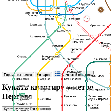
Студенческая
Фили
Кутузовская
5
Славянский
бульвар
Парк
14
Поклонная
Победы
Давыдково
Минская
Фрунзенская
Матвеевская
Спорти
Лужники
Аминьевская
Ломоносовский
проспект
Площад
Раменки
Гагарин
Воробьёвы
горы
Очаково
Мичуринский
С
проспект
Университет
Вавиловская
Проспект
Вернадского
Параметры поиска
На карте
Списком
5 объектов
Новаторская
Мещерская
Озёрная
Юго-Западная
Купить квартиру у метро
Солнечная
Тропарёво
Говорово
Воронцовская
Перерва
Румянцево
Университет
Новопере-
Солнцево
дружбы народов
делкино
Переделкино
Саларьево
Генерала
Тюленева
Боровское
Купить квартиру
Тип объекта
Мичуринец