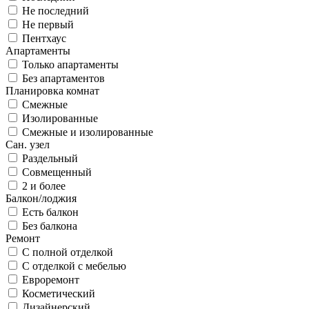
Не последний
Не первый
Пентхаус
Апартаменты
Только апартаменты
Без апартаментов
Планировка комнат
Смежные
Изолированные
Смежные и изолированные
Сан. узел
Раздельный
Совмещенный
2 и более
Балкон/лоджия
Есть балкон
Без балкона
Ремонт
С полной отделкой
С отделкой с мебелью
Евроремонт
Косметический
Дизайнерский