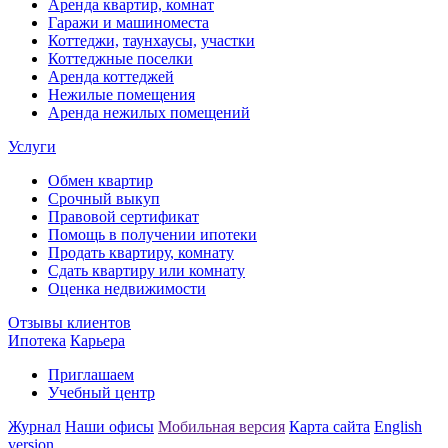
Аренда квартир, комнат
Гаражи и машиноместа
Коттеджи,
таунхаусы,
участки
Коттеджные поселки
Аренда коттеджей
Нежилые помещения
Аренда нежилых помещений
Услуги
Обмен квартир
Срочный выкуп
Правовой сертификат
Помощь в получении ипотеки
Продать квартиру, комнату
Сдать квартиру или комнату
Оценка недвижимости
Отзывы клиентов
Ипотека
Карьера
Приглашаем
Учебный центр
Журнал
Наши офисы
Мобильная версия
Карта сайта
English
version