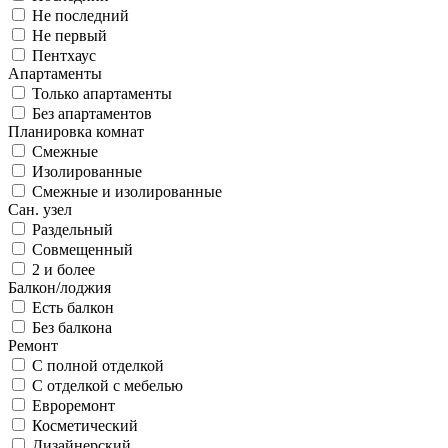
Не последний
Не первый
Пентхаус
Апартаменты
Только апартаменты
Без апартаментов
Планировка комнат
Смежные
Изолированные
Смежные и изолированные
Сан. узел
Раздельный
Совмещенный
2 и более
Балкон/лоджия
Есть балкон
Без балкона
Ремонт
С полной отделкой
С отделкой с мебелью
Евроремонт
Косметический
Дизайнерский