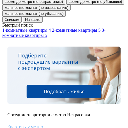
время до метро (по возрастанию)
время до метро (по убыванию)
количество комнат (по возрастанию)
количество комнат (по убыванию)
Списком
На карте
Быстрый поиск
1-комнатные квартиры
4
2-комнатные квартиры
5
3-
комнатные квартиры
5
Подберите
подходящие варианты
с экспертом
Подобрать жилье
Соседние территории с метро Некрасовка
Квартиры у метро