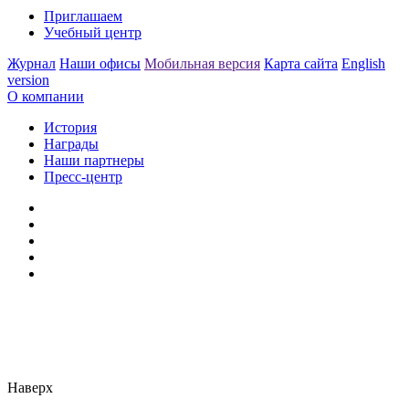
Приглашаем
Учебный центр
Журнал
Наши офисы
Мобильная версия
Карта сайта
English
version
О компании
История
Награды
Наши партнеры
Пресс-центр
Заметили ошибку?
Сообщите нам, пожалуйста,
через
форму обратной связи.
Наверх