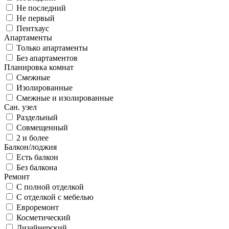
Не последний
Не первый
Пентхаус
Апартаменты
Только апартаменты
Без апартаментов
Планировка комнат
Смежные
Изолированные
Смежные и изолированные
Сан. узел
Раздельный
Совмещенный
2 и более
Балкон/лоджия
Есть балкон
Без балкона
Ремонт
С полной отделкой
С отделкой с мебелью
Евроремонт
Косметический
Дизайнерский