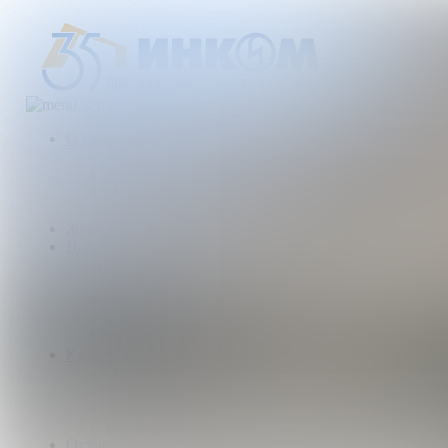
О компании
Деятельность компании
История
Награды
Наши партнеры
Журнал
Новости и аналитика
Пресс-центр
Новости рынка
Новости компании
Мы в прессе
ИНКОМ в эфире
Карьера
Партнерство с ИНКОМ
Приглашаем
Учебный центр
Истории успеха
Отзывы