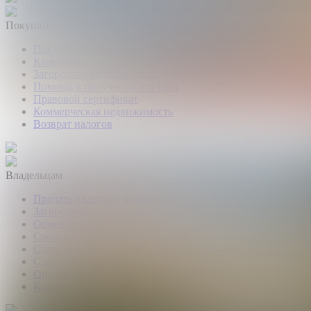
Покупателям
Покупка квартир и комнат
Квартиры в новостройках
Загородная недвижимость
Помощь в получении ипотеки
Правовой сертификат
Коммерческая недвижимость
Возврат налогов
Владельцам
Продать квартиру, комнату
Загородная недвижимость
Обмен квартир
Срочный выкуп квартир
Сдать квартиру или комнату
Сдать дачу, дом, коттедж
Оценка недвижимости
Коммерческая недвижимость