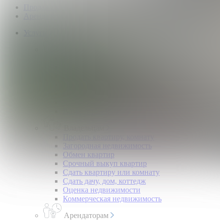
Продажа коммерческой недвижимости
Аренда коммерческой недвижимости
Услуги
Покупателям
Покупка квартир и комнат
Квартиры в новостройках
Загородная недвижимость
Помощь в получении ипотеки
Правовой сертификат
Коммерческая недвижимость
Возврат налогов
Владельцам
Продать квартиру, комнату
Загородная недвижимость
Обмен квартир
Срочный выкуп квартир
Сдать квартиру или комнату
Сдать дачу, дом, коттедж
Оценка недвижимости
Коммерческая недвижимость
Арендаторам