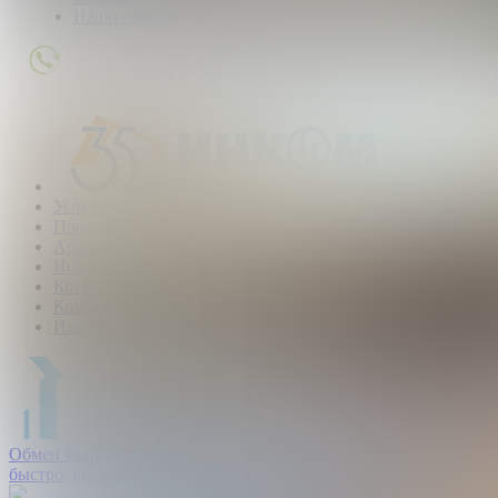
Наши офисы
+7
(495)
363-
01-
80
Услуги
Продажа
Аренда
Новостройки
Коттеджные поселки
Коммерческая
Ипотека
Обмен квартир:
быстро, выгодно, безопасно.