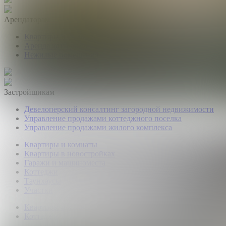
Арендаторам
Квартиры и комнаты
Аренда коттеджей
Нежилые помещения
Застройщикам
Девелоперский консалтинг загородной недвижимости
Управление продажами коттеджного поселка
Управление продажами жилого комплекса
Квартиры и комнаты
Квартиры в новостройках
Гаражи и машиноместа
Коттеджи
Таунхаусы
Участки
Квартиры и комнаты
Коттеджи