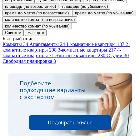
площадь (по возрастанию)
площадь (по убыванию)
время до метро (по возрастанию)
время до метро (по убыванию)
количество комнат (по возрастанию)
количество комнат (по убыванию)
Списком
На карте
Быстрый поиск
Комнаты
34
Апартаменты
24
1-комнатные квартиры
187
2-
комнатные квартиры
298
3-комнатные квартиры
217
4-
комнатные квартиры
71
Элитные квартиры
230
Студии
30
Свободная планировка
3
Подберите
подходящие варианты
с экспертом
Подобрать жилье