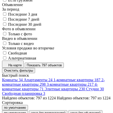
Есть грузовой
Объявление
За период
Последние 3 дня
Последние 7 дней
Последние 30 дней
Фото в объявлении
Только с фото
Видео в объявлении
Только с видео
Условия продажи во вторичке
Свободная
Альтернативная
На карте
Показать 797 объектов
Очистить фильтры
Быстрый поиск
Комнаты
34
Апартаменты
24
1-комнатные квартиры
187
2-
комнатные квартиры
298
3-комнатные квартиры
217
4-
комнатные квартиры
71
Элитные квартиры
230
Студии
30
Свободная планировка
3
Найдено объектов:
797
из
1224
Найдено объектов:
797
из
1224
Сортировка
по умолчанию
по умолчанию
цена (по возрастанию)
цена (по убыванию)