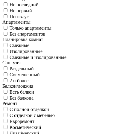
Не последний
Не первый
Пентхаус
Апартаменты
Только апартаменты
Без апартаментов
Планировка комнат
Смежные
Изолированные
Смежные и изолированные
Сан. узел
Раздельный
Совмещенный
2 и более
Балкон/лоджия
Есть балкон
Без балкона
Ремонт
С полной отделкой
С отделкой с мебелью
Евроремонт
Косметический
Дизайнерский