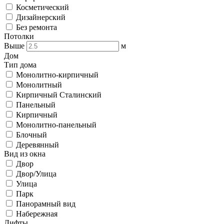
Косметический
Дизайнерский
Без ремонта
Потолки
Выше
м
Дом
Тип дома
Монолитно-кирпичный
Монолитный
Кирпичный Сталинский
Панельный
Кирпичный
Монолитно-панельный
Блочный
Деревянный
Вид из окна
Двор
Двор/Улица
Улица
Парк
Панорамный вид
Набережная
Лифты