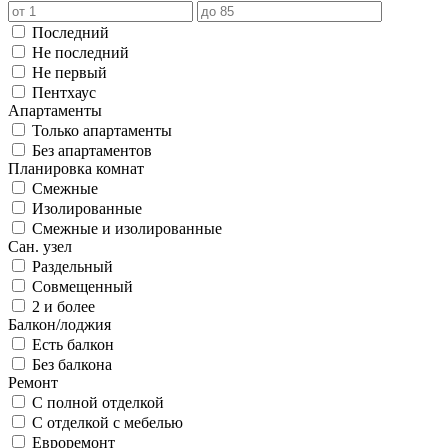
Последний
Не последний
Не первый
Пентхаус
Апартаменты
Только апартаменты
Без апартаментов
Планировка комнат
Смежные
Изолированные
Смежные и изолированные
Сан. узел
Раздельный
Совмещенный
2 и более
Балкон/лоджия
Есть балкон
Без балкона
Ремонт
С полной отделкой
С отделкой с мебелью
Евроремонт