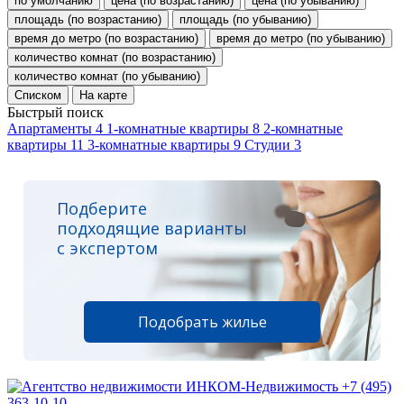
по умолчанию
цена (по возрастанию)
цена (по убыванию)
площадь (по возрастанию)
площадь (по убыванию)
время до метро (по возрастанию)
время до метро (по убыванию)
количество комнат (по возрастанию)
количество комнат (по убыванию)
Списком
На карте
Быстрый поиск
Апартаменты
4
1-комнатные квартиры
8
2-комнатные
квартиры
11
3-комнатные квартиры
9
Студии
3
Подберите
подходящие варианты
с экспертом
Подобрать жилье
+7 (495)
363-10-10