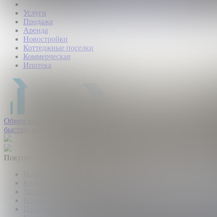
Услуги
Продажа
Аренда
Новостройки
Коттеджные поселки
Коммерческая
Ипотека
Обмен квартир:
быстро, выгодно, безопасно.
Покупателям
Покупка квартир и комнат
Квартиры в новостройках
Загородная недвижимость
Помощь в получении ипотеки
Правовой сертификат