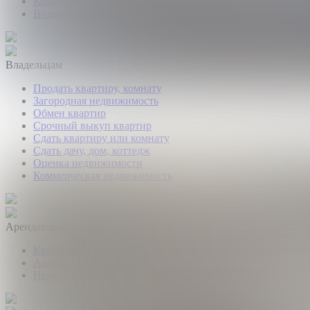
Коммерческая недвижимость
Возврат налогов
Владельцам
Продать квартиру, комнату
Загородная недвижимость
Обмен квартир
Срочный выкуп квартир
Сдать квартиру или комнату
Сдать дачу, дом, коттедж
Оценка недвижимости
Коммерческая недвижимость
Арендаторам
Квартиры и комнаты
Аренда коттеджей
Нежилые помещения