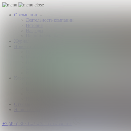
О компании
Деятельность компании
История
Награды
Наши партнеры
Журнал
Новости и аналитика
Пресс-центр
Новости рынка
Новости компании
Мы в прессе
ИНКОМ в эфире
Карьера
Партнерство с ИНКОМ
Приглашаем
Учебный центр
Истории успеха
Отзывы
Наши офисы
+7 (495) 363-04-94
Заказать звонок