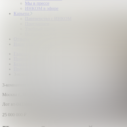
Мы в прессе
ИНКОМ в эфире
Карьера
Партнерство с ИНКОМ
Приглашаем
Учебный центр
Истории успеха
Отзывы
Наши офисы
Главная
Продажа квартир
База квартир по Москве
Продажа квартир метро Бульвар Рокоссовского
3-комнатная квартира: г. Москва, ул. Игральная
2
3-комнатная квартира,
3 этаж,
72.8 м
Москва г., Игральная ул., д. 1А
Лот вт-0433884
25 000 000
₽