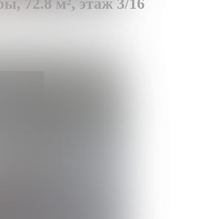
ры,
72.8 м²,
этаж 3/16