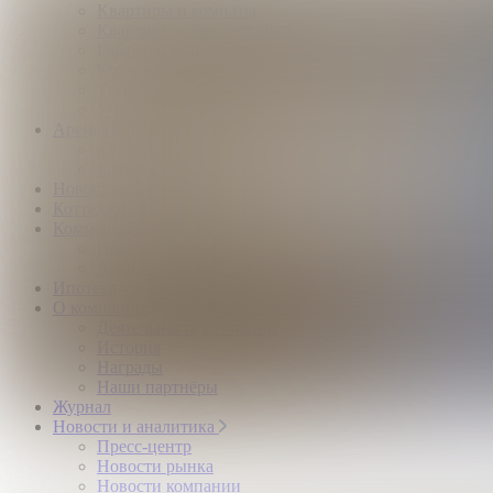
Квартиры и комнаты
Квартиры в новостройках
Гаражи и машиноместа
Коттеджи
Таунхаусы
Участки
Аренда
Квартиры и комнаты
Коттеджи
Новостройки
Коттеджные поселки
Коммерческая
Продажа коммерческой недвижимости
Аренда коммерческой недвижимости
Ипотека
О компании
Деятельность компании
История
Награды
Наши партнёры
Журнал
Новости и аналитика
Пресс-центр
Новости рынка
Новости компании