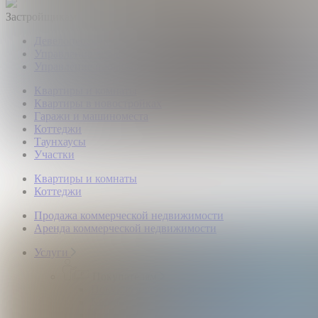
Застройщикам
Девелоперский консалтинг загородной недвижимости
Управление продажами коттеджного поселка
Управление продажами жилого комплекса
Квартиры и комнаты
Квартиры в новостройках
Гаражи и машиноместа
Коттеджи
Таунхаусы
Участки
Квартиры и комнаты
Коттеджи
Продажа коммерческой недвижимости
Аренда коммерческой недвижимости
Услуги
Покупателям
Покупка квартир и комнат
Квартиры в новостройках
Загородная недвижимость