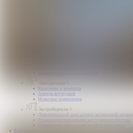
Помощь в получении ипотеки
Правовой сертификат
Коммерческая недвижимость
Возврат налогов
Владельцам
Продать квартиру, комнату
Загородная недвижимость
Обмен квартир
Срочный выкуп квартир
Сдать квартиру или комнату
Сдать дачу, дом, коттедж
Оценка недвижимости
Коммерческая недвижимость
Арендаторам
Квартиры и комнаты
Аренда коттеджей
Нежилые помещения
Застройщикам
Девелоперский консалтинг загородной недв
Управление продажами коттеджного поселка
Управление продажами жилого комплекса
Продажа