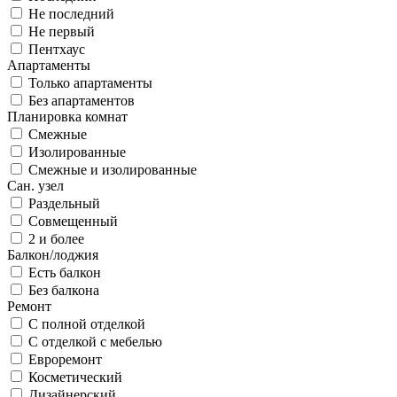
Не последний
Не первый
Пентхаус
Апартаменты
Только апартаменты
Без апартаментов
Планировка комнат
Смежные
Изолированные
Смежные и изолированные
Сан. узел
Раздельный
Совмещенный
2 и более
Балкон/лоджия
Есть балкон
Без балкона
Ремонт
С полной отделкой
С отделкой с мебелью
Евроремонт
Косметический
Дизайнерский