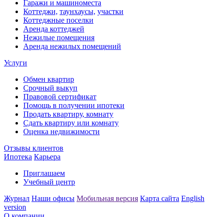
Гаражи и машиноместа
Коттеджи,
таунхаусы,
участки
Коттеджные поселки
Аренда коттеджей
Нежилые помещения
Аренда нежилых помещений
Услуги
Обмен квартир
Срочный выкуп
Правовой сертификат
Помощь в получении ипотеки
Продать квартиру, комнату
Сдать квартиру или комнату
Оценка недвижимости
Отзывы клиентов
Ипотека
Карьера
Приглашаем
Учебный центр
Журнал
Наши офисы
Мобильная версия
Карта сайта
English
version
О компании