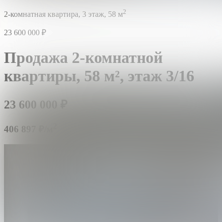
2
2-комнатная квартира,
3 этаж,
58 м
23 600 000
₽
Продажа 2-комнатной
квартиры,
58 м²,
этаж 3/16
23 600 000
₽
2
406 897 ₽/м