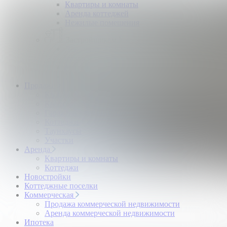
Квартиры и комнаты
Аренда коттеджей
Нежилые помещения
Застройщикам
Девелоперский консалтинг загородной
недвижимости
Управление продажами коттеджного поселка
Управление продажами жилого комплекса
Продажа
Квартиры и комнаты
Квартиры в новостройках
Гаражи и машиноместа
Коттеджи
Таунхаусы
Участки
Аренда
Квартиры и комнаты
Коттеджи
Новостройки
Коттеджные поселки
Коммерческая
Продажа коммерческой недвижимости
Аренда коммерческой недвижимости
Ипотека