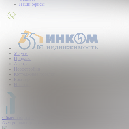
Наши офисы
+7
(495)
363-
01-
80
Услуги
Продажа
Аренда
Новостройки
Коттеджные поселки
Коммерческая
Ипотека
Обмен квартир:
быстро, выгодно, безопасно.