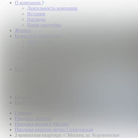
О компании
Деятельность компании
История
Награды
Наши партнёры
Журнал
Новости и аналитика
Пресс-центр
Новости рынка
Новости компании
Мы в прессе
ИНКОМ в эфире
Карьера
Партнерство с ИНКОМ
Приглашаем
Учебный центр
Истории успеха
Отзывы
Наши офисы
Главная
Продажа квартир
Продажа жилья в Москве
Продажа квартир метро Селигерская
2-комнатная квартира: г. Москва, ш. Коровинское