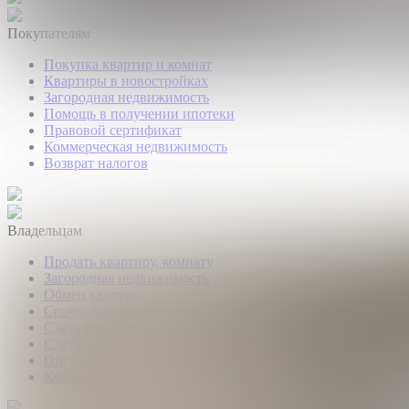
Покупателям
Покупка квартир и комнат
Квартиры в новостройках
Загородная недвижимость
Помощь в получении ипотеки
Правовой сертификат
Коммерческая недвижимость
Возврат налогов
Владельцам
Продать квартиру, комнату
Загородная недвижимость
Обмен квартир
Срочный выкуп квартир
Сдать квартиру или комнату
Сдать дачу, дом, коттедж
Оценка недвижимости
Коммерческая недвижимость