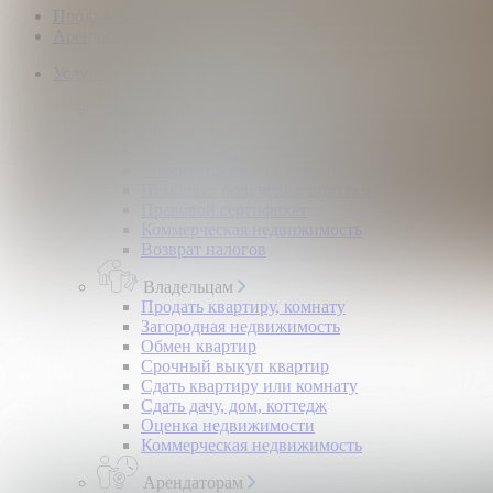
Продажа коммерческой недвижимости
Аренда коммерческой недвижимости
Услуги
Покупателям
Покупка квартир и комнат
Квартиры в новостройках
Загородная недвижимость
Помощь в получении ипотеки
Правовой сертификат
Коммерческая недвижимость
Возврат налогов
Владельцам
Продать квартиру, комнату
Загородная недвижимость
Обмен квартир
Срочный выкуп квартир
Сдать квартиру или комнату
Сдать дачу, дом, коттедж
Оценка недвижимости
Коммерческая недвижимость
Арендаторам