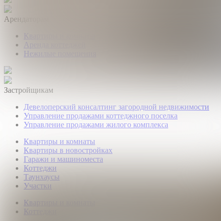
Арендаторам
Квартиры и комнаты
Аренда коттеджей
Нежилые помещения
Застройщикам
Девелоперский консалтинг загородной недвижимости
Управление продажами коттеджного поселка
Управление продажами жилого комплекса
Квартиры и комнаты
Квартиры в новостройках
Гаражи и машиноместа
Коттеджи
Таунхаусы
Участки
Квартиры и комнаты
Коттеджи