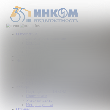
О компании
Деятельность компании
История
Награды
Наши партнеры
Журнал
Новости и аналитика
Пресс-центр
Новости рынка
Новости компании
Мы в прессе
ИНКОМ в эфире
Карьера
Партнерство с ИНКОМ
Приглашаем
Учебный центр
Истории успеха
Отзывы